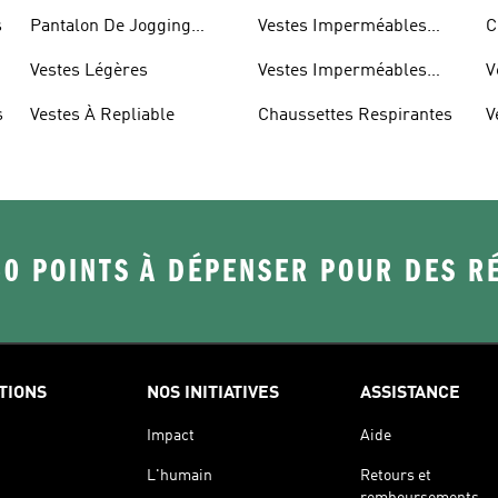
s
Pantalon De Jogging
Vestes Imperméables
C
Léger
Pour Hommes
R
Vestes Légères
Vestes Imperméables
V
Pour Femmes
s
Vestes À Repliable
Chaussettes Respirantes
V
50 POINTS À DÉPENSER POUR DES 
TIONS
NOS INITIATIVES
ASSISTANCE
Impact
Aide
L'humain
Retours et
remboursements