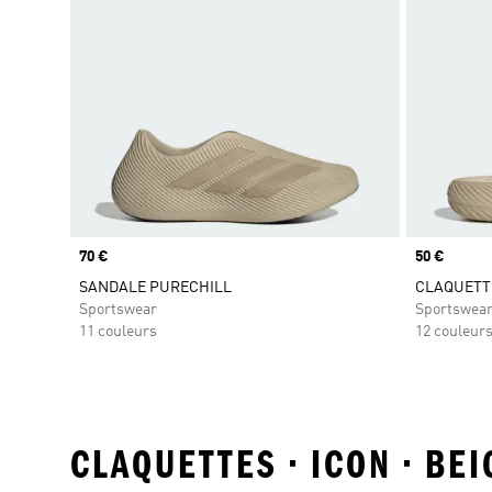
Prix
70 €
Prix
50 €
SANDALE PURECHILL
CLAQUETT
Sportswear
Sportswea
11 couleurs
12 couleur
CLAQUETTES • ICON • BE