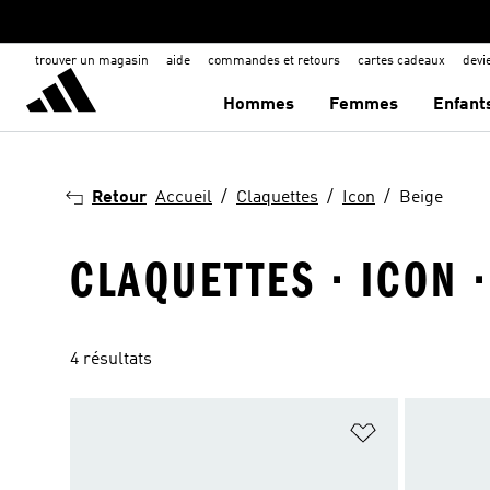
trouver un magasin
aide
commandes et retours
cartes cadeaux
dev
Hommes
Femmes
Enfant
Retour
Accueil
Claquettes
Icon
Beige
CLAQUETTES · ICON 
4 résultats
Ajouter à la Li