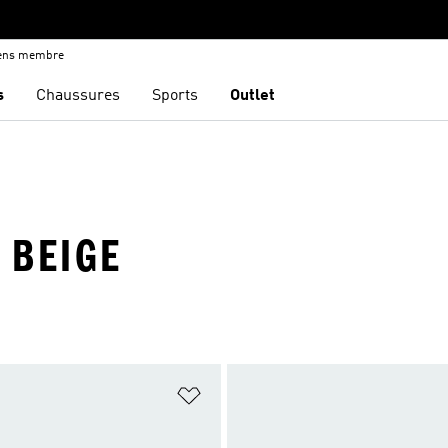
iens membre
s
Chaussures
Sports
Outlet
· BEIGE
ste de produits favoris
Ajouter à la Liste de produits favor