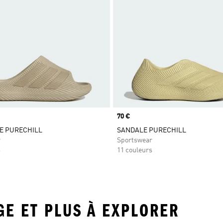
Prix
70 €
E PURECHILL
SANDALE PURECHILL
r
Sportswear
s
11 couleurs
IGE ET PLUS À EXPLORER