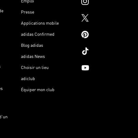
Emploi
de
Presse
Applications mobile
adidas Confirmed
Blog adidas
adidas News
s
Choisir un lieu
adiclub
es
Équiper mon club
d'un