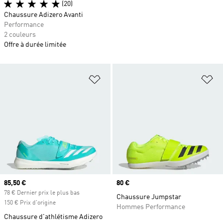
(20)
Chaussure Adizero Avanti
Performance
2 couleurs
Offre à durée limitée
Ajouter à la Liste de produits favor
Aj
Prix actuel
85,50 €
Prix
80 €
78 € Dernier prix le plus bas
Chaussure Jumpstar
150 € Prix d'origine
Hommes Performance
Chaussure d'athlétisme Adizero