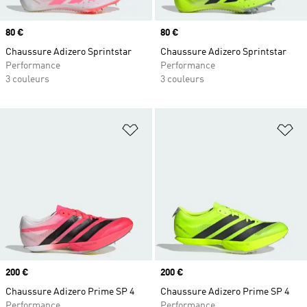
Prix
80 €
Prix
80 €
Chaussure Adizero Sprintstar
Chaussure Adizero Sprintstar
Performance
Performance
3 couleurs
3 couleurs
Ajouter à la Liste de produits favor
Aj
Prix
200 €
Prix
200 €
Chaussure Adizero Prime SP 4
Chaussure Adizero Prime SP 4
Performance
Performance