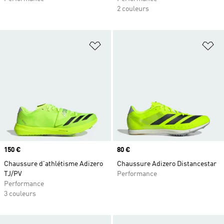
2 couleurs
Ajouter à la Liste de produits favor
Aj
Prix
150 €
Prix
80 €
Chaussure d'athlétisme Adizero
Chaussure Adizero Distancestar
TJ/PV
Performance
Performance
3 couleurs