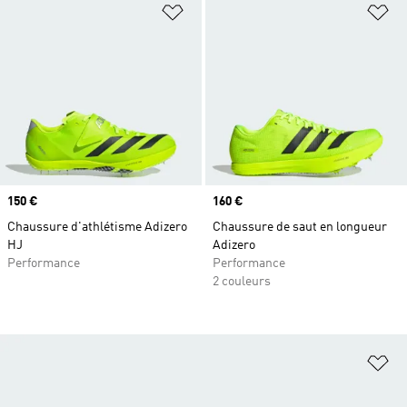
Ajouter à la Liste de produits favor
Aj
Prix
150 €
Prix
160 €
Chaussure d'athlétisme Adizero
Chaussure de saut en longueur
HJ
Adizero
Performance
Performance
2 couleurs
Aj