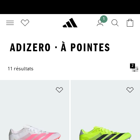
1
ADIZERO · À POINTES
2
11 résultats
Ajouter à la Liste de produits favor
Aj