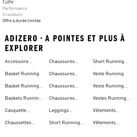
TJ/PV
Performance
3 couleurs
Offre à durée limitée
ADIZERO • A POINTES ET PLUS À
EXPLORER
Accessoire
Chaussures
Short Running
Running
Marathon
Homme
Basket Running
Chaussures
Veste Running
Running
Basket Running
Chaussures
Veste Running
Homme
Running Femmes
Femme
Baskets Running
Chaussures
Vestes Running
Femme
Running Hommes
Homme
Casquette
Leggings
Vêtements
Running
Running Femme
Running Femme
Chaussettes
Short Running
Vêtements
Running
Femme
Running Homme