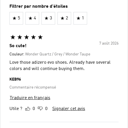
Filtrer par nombre d'étoiles
5
4
3
2
1
7 août 2026
So cute!
Couleur:
Wonder Quartz / Grey / Wonder Taupe
Love those adizero evo shoes. Already have several
colors and will continue buying them.
KEB96
Commentaire récompensé
Traduire en français
Utile ?
0
0
Signaler cet avis