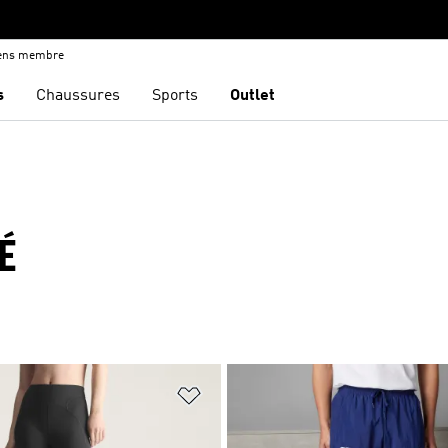
iens membre
s
Chaussures
Sports
Outlet
É
ste de produits favoris
Ajouter à la Liste de produits favor