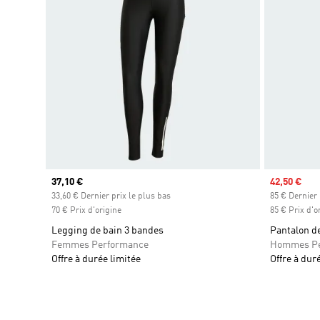
Prix actuel
37,10 €
Prix soldé
42,50 €
33,60 € Dernier prix le plus bas
85 € Dernier 
70 € Prix d'origine
85 € Prix d'o
Legging de bain 3 bandes
Pantalon de
Femmes Performance
Hommes Pe
Offre à durée limitée
Offre à dur