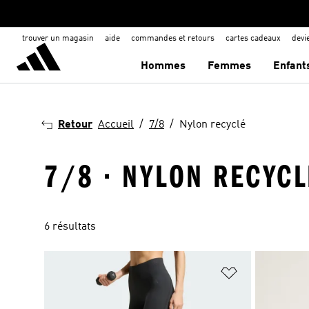
trouver un magasin
aide
commandes et retours
cartes cadeaux
dev
Hommes
Femmes
Enfant
Retour
Accueil
7/8
Nylon recyclé
7/8 · NYLON RECYCL
6 résultats
Ajouter à la Li