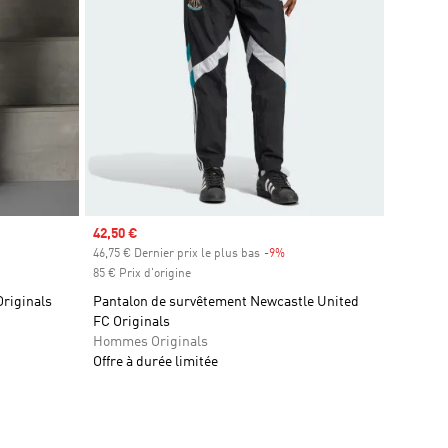
Prix soldé
42,50 €
46,75 € Dernier prix le plus bas
-9%
Rabais
85 € Prix d'origine
Originals
Pantalon de survêtement Newcastle United
FC Originals
Hommes Originals
Offre à durée limitée
is