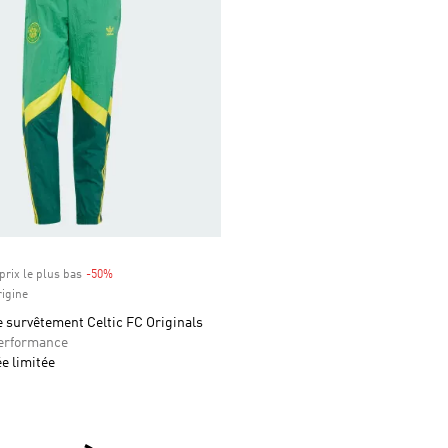
prix le plus bas
-50%
Rabais
rigine
 survêtement Celtic FC Originals
rformance
ée limitée