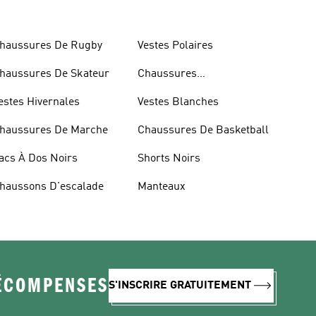
haussures De Rugby
Vestes Polaires
haussures De Skateur
Chaussures
D'haltérophilie
estes Hivernales
Vestes Blanches
haussures De Marche
Chaussures De Basketball
acs À Dos Noirs
Shorts Noirs
haussons D'escalade
Manteaux
RÉCOMPENSES
S'INSCRIRE GRATUITEMENT