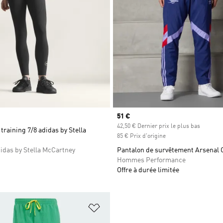
Prix actuel
51 €
42,50 € Dernier prix le plus bas
training 7/8 adidas by Stella
85 € Prix d'origine
das by Stella McCartney
Pantalon de survêtement Arsenal 
Hommes Performance
Offre à durée limitée
ste de produits favoris
Ajouter à la Liste de produits favor