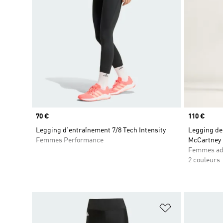
Prix
70 €
Prix
110 €
Legging d’entraînement 7/8 Tech Intensity
Legging de 
Femmes Performance
McCartney
Femmes adi
2 couleurs
Ajouter à la Li