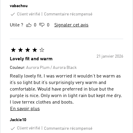
vabachou
Client vérifié
Commentaire récompensé
Utile ?
0
0
Signaler cet avis
21 janvier 2026
Lovely fit and warm
Couleur:
Aurora Plum / Aurora Black
Really lovely fit. I was worried it wouldn’t be warm as
it’s so light but it’s surprisingly very warm and
comfortable. Would have preferred in blue but the
purple is nice. Only worn in light rain but kept me dry.
I love terrex clothes and boots.
En savoir plus
Jackie10
Client vérifié
Commentaire récompensé