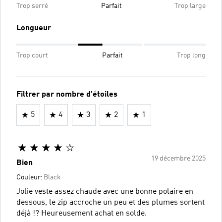
Trop serré
Parfait
Trop large
Longueur
Trop court
Parfait
Trop long
Filtrer par nombre d'étoiles
5
4
3
2
1
19 décembre 2025
Bien
Couleur:
Black
Jolie veste assez chaude avec une bonne polaire en
dessous, le zip accroche un peu et des plumes sortent
déjà !? Heureusement achat en solde.