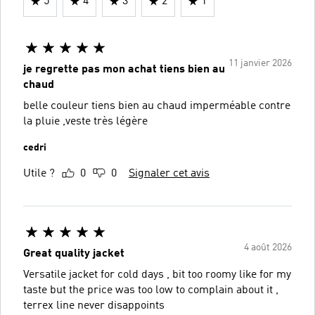
5
4
3
2
1
11 janvier 2026
je regrette pas mon achat tiens bien au
chaud
belle couleur tiens bien au chaud imperméable contre
la pluie ,veste très légère
cedri
Utile ?
0
0
Signaler cet avis
4 août 2026
Great quality jacket
Versatile jacket for cold days , bit too roomy like for my
taste but the price was too low to complain about it ,
terrex line never disappoints