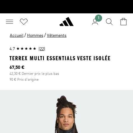
1
/
/
Accueil
Hommes
Vêtements
4.7
(22)
TERREX MULTI ESSENTIALS VESTE ISOLÉE
Prix actuel
67,50 €
42,30 € Dernier prix le plus bas
90 € Prix d'origine