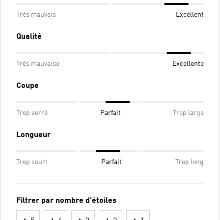
Très mauvais
Excellent
Qualité
Très mauvaise
Excellente
Coupe
Trop serré
Parfait
Trop large
Longueur
Trop court
Parfait
Trop long
Filtrer par nombre d'étoiles