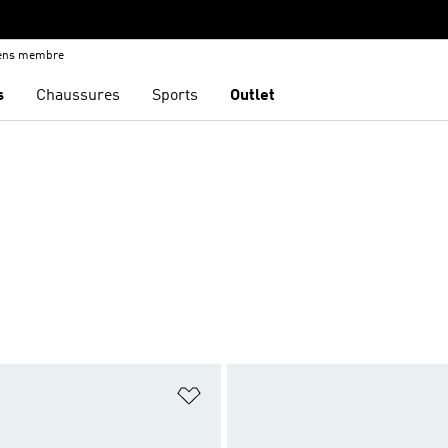
iens membre
s
Chaussures
Sports
Outlet
ste de produits favoris
Ajouter à la Liste de produits favor