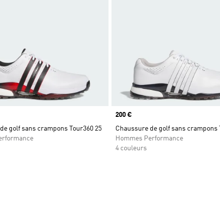
Prix
200 €
de golf sans crampons Tour360 25
Chaussure de golf sans crampons 
rformance
Hommes Performance
4 couleurs
ste de produits favoris