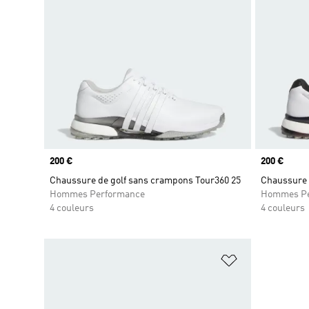
Prix
200 €
Prix
200 €
Chaussure de golf sans crampons Tour360 25
Chaussure 
Hommes Performance
Hommes Pe
4 couleurs
4 couleurs
Ajouter à la Li