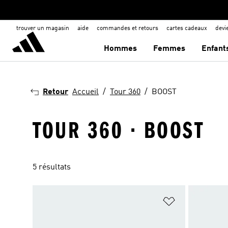
trouver un magasin
aide
commandes et retours
cartes cadeaux
dev
Hommes
Femmes
Enfant
Retour
Accueil
Tour 360
BOOST
TOUR 360 · BOOST
5 résultats
Ajouter à la Li