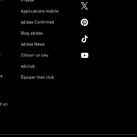
Presse
Applications mobile
adidas Confirmed
Blog adidas
adidas News
s
Choisir un lieu
adiclub
es
Équiper mon club
d'un