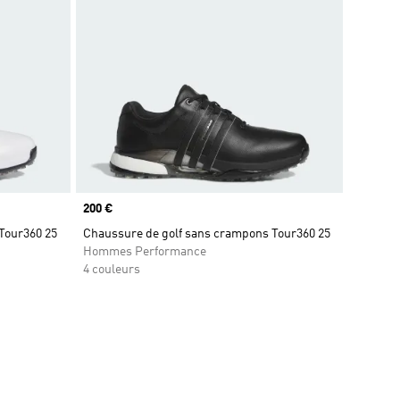
Prix
200 €
Tour360 25
Chaussure de golf sans crampons Tour360 25
Hommes Performance
4 couleurs