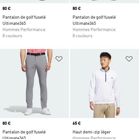
Prix
80 €
Prix
80 €
Pantalon de golf fuselé
Pantalon de golf fuselé
Ultimate365
Ultimate365
Hommes Performance
Hommes Performance
8 couleurs
8 couleurs
Ajouter à la Liste de produits favor
Aj
Prix
80 €
Prix
65 €
Pantalon de golf fuselé
Haut demi-zip léger
Ultimate365
Hommes Performance