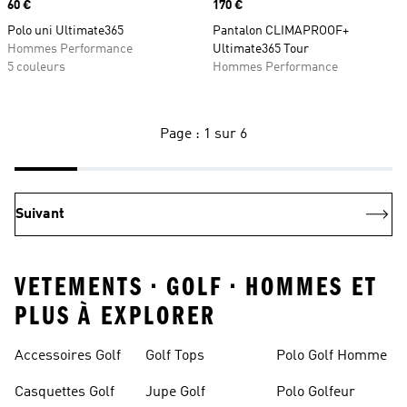
Prix
60 €
Prix
170 €
Polo uni Ultimate365
Pantalon CLIMAPROOF+
Hommes Performance
Ultimate365 Tour
5 couleurs
Hommes Performance
Page : 1 sur 6
Suivant
VETEMENTS • GOLF • HOMMES ET
PLUS À EXPLORER
Accessoires Golf
Golf Tops
Polo Golf Homme
Casquettes Golf
Jupe Golf
Polo Golfeur