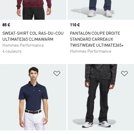
Prix
85 €
Prix
110 €
SWEAT-SHIRT COL RAS-DU-COU
PANTALON COUPE DROITE
ULTIMATE365 CLIMAWARM
STANDARD CARREAUX
Hommes Performance
TWISTWEAVE ULTIMATE365+
4 couleurs
Hommes Performance
Ajouter à la Liste de produits favor
Aj