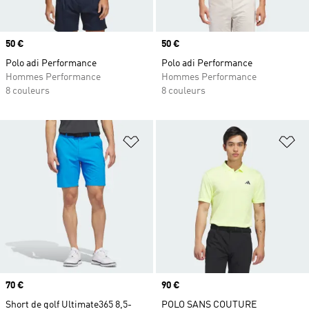
Prix
50 €
Prix
50 €
Polo adi Performance
Polo adi Performance
Hommes Performance
Hommes Performance
8 couleurs
8 couleurs
Ajouter à la Liste de produits favor
Aj
Prix
70 €
Prix
90 €
Short de golf Ultimate365 8,5-
POLO SANS COUTURE