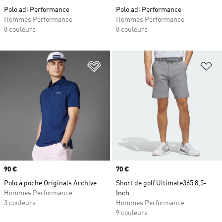
Polo adi Performance
Polo adi Performance
Hommes Performance
Hommes Performance
8 couleurs
8 couleurs
Ajouter à la Liste de produits favor
Aj
Prix
90 €
Prix
70 €
Polo à poche Originals Archive
Short de golf Ultimate365 8,5-
Hommes Performance
Inch
3 couleurs
Hommes Performance
9 couleurs