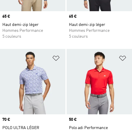
Prix
65 €
Prix
65 €
Haut demi-zip léger
Haut demi-zip léger
Hommes Performance
Hommes Performance
5 couleurs
5 couleurs
Ajouter à la Liste de produits favor
Aj
Prix
70 €
Prix
50 €
POLO ULTRA LÉGER
Polo adi Performance