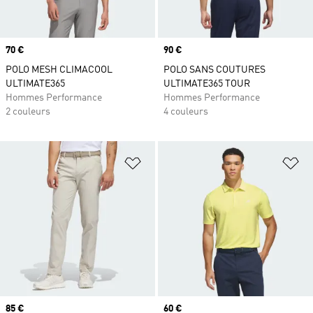
Prix
70 €
Prix
90 €
POLO MESH CLIMACOOL
POLO SANS COUTURES
ULTIMATE365
ULTIMATE365 TOUR
Hommes Performance
Hommes Performance
2 couleurs
4 couleurs
Ajouter à la Liste de produits favor
Aj
Prix
85 €
Prix
60 €