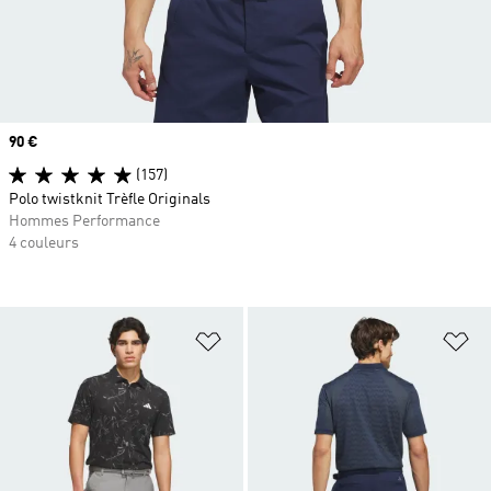
Prix
90 €
(157)
Polo twistknit Trèfle Originals
Hommes Performance
4 couleurs
Ajouter à la Liste de produits favor
Aj