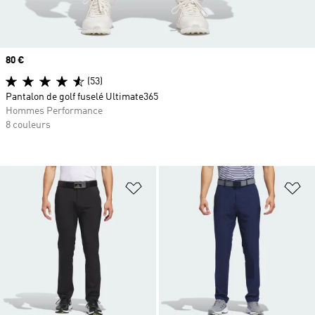
Prix
80 €
(53)
Pantalon de golf fuselé Ultimate365
Hommes Performance
8 couleurs
Ajouter à la Liste de produits favor
Aj