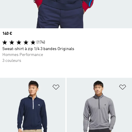
Prix
140 €
(174)
Sweat-shirt à zip 1/4 3 bandes Originals
Hommes Performance
3 couleurs
Ajouter à la Liste de produits favor
Aj