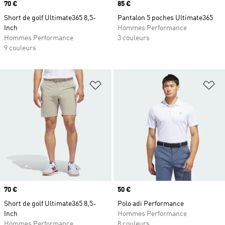
Prix
70 €
Prix
85 €
Short de golf Ultimate365 8,5-
Pantalon 5 poches Ultimate365
Inch
Hommes Performance
Hommes Performance
3 couleurs
9 couleurs
Ajouter à la Liste de produits favor
Aj
Prix
70 €
Prix
50 €
Short de golf Ultimate365 8,5-
Polo adi Performance
Inch
Hommes Performance
Hommes Performance
8 couleurs