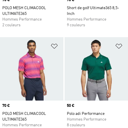
Prix
70 €
Prix
70 €
POLO MESH CLIMACOOL
Short de golf Ultimate365 8,5-
ULTIMATE365
Inch
Hommes Performance
Hommes Performance
2 couleurs
9 couleurs
Ajouter à la Liste de produits favor
Aj
Prix
70 €
Prix
50 €
POLO MESH CLIMACOOL
Polo adi Performance
ULTIMATE365
Hommes Performance
Hommes Performance
8 couleurs