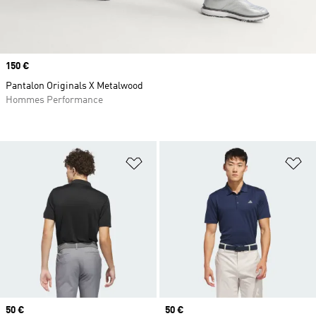
Prix
150 €
Pantalon Originals X Metalwood
Hommes Performance
Ajouter à la Liste de produits favor
Aj
Prix
50 €
Prix
50 €