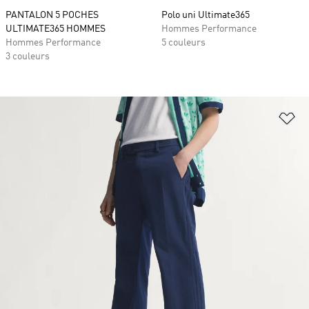
PANTALON 5 POCHES
Polo uni Ultimate365
ULTIMATE365 HOMMES
Hommes Performance
Hommes Performance
5 couleurs
3 couleurs
Aj