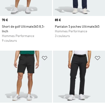
Prix
70 €
Prix
85 €
Short de golf Ultimate365 8,5-
Pantalon 5 poches Ultimate365
Inch
Hommes Performance
Hommes Performance
3 couleurs
9 couleurs
Ajouter à la Liste de produits favor
Aj