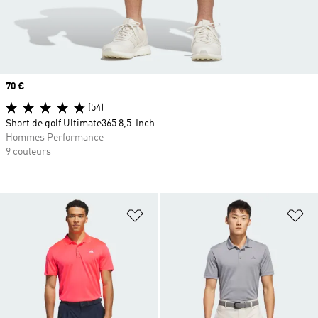
Prix
70 €
(54)
Short de golf Ultimate365 8,5-Inch
Hommes Performance
9 couleurs
Ajouter à la Liste de produits favor
Aj