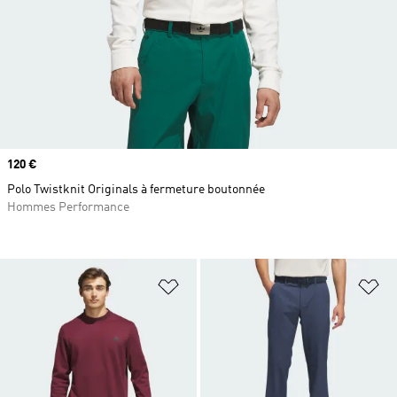
Prix
120 €
Polo Twistknit Originals à fermeture boutonnée
Hommes Performance
Ajouter à la Liste de produits favor
Aj