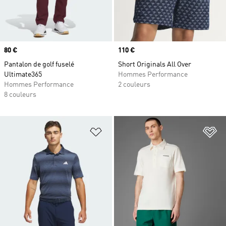
Prix
80 €
Prix
110 €
Pantalon de golf fuselé
Short Originals All Over
Ultimate365
Hommes Performance
Hommes Performance
2 couleurs
8 couleurs
Ajouter à la Liste de produits favor
Aj