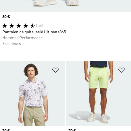
Prix
80 €
(53)
Pantalon de golf fuselé Ultimate365
Hommes Performance
8 couleurs
Ajouter à la Liste de produits favor
Aj