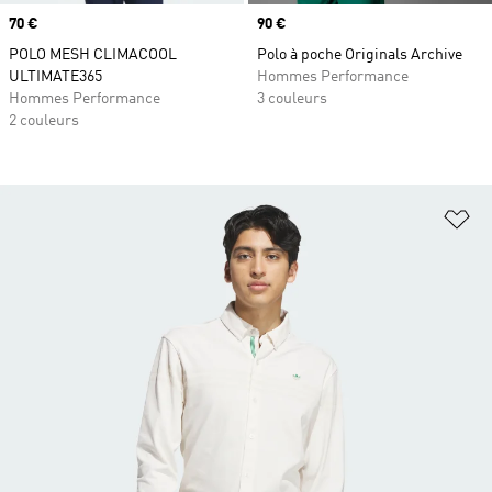
Prix
70 €
Prix
90 €
POLO MESH CLIMACOOL
Polo à poche Originals Archive
ULTIMATE365
Hommes Performance
Hommes Performance
3 couleurs
2 couleurs
Aj