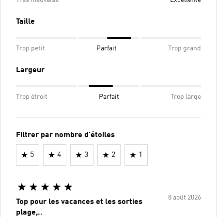
Taille
Trop petit
Parfait
Trop grand
Largeur
Trop étroit
Parfait
Trop large
Filtrer par nombre d'étoiles
5
4
3
2
1
8 août 2026
Top pour les vacances et les sorties
plage,..