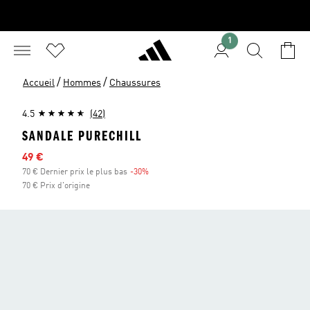
1
/
/
Accueil
Hommes
Chaussures
4.5
(42)
SANDALE PURECHILL
Prix en promo
49 €
70 € Dernier prix le plus bas
-30%
Réduction
70 € Prix d'origine