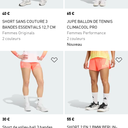
Prix
40 €
Prix
65 €
SHORT SANS COUTURE 3
JUPE BALLON DE TENNIS
BANDES ESSENTIALS 12,7 CM
CLIMACOOL PRO
Femmes Originals
Femmes Performance
2 couleurs
2 couleurs
Nouveau
Ajouter à la Liste de produits favor
Aj
Prix
30 €
Prix
55 €
Short de volley-ball 3 bandes
SHORT 2 EN 1 BMW BERLIN-