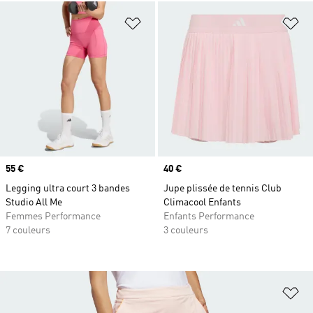
Ajouter à la Liste de produits favor
Aj
Prix
55 €
Prix
40 €
Legging ultra court 3 bandes
Jupe plissée de tennis Club
Studio All Me
Climacool Enfants
Femmes Performance
Enfants Performance
7 couleurs
3 couleurs
Aj