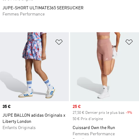
JUPE-SHORT ULTIMATE365 SEERSUCKER
Femmes Performance
Ajouter à la Liste de produits favor
Aj
Prix
35 €
Prix soldé
25 €
27,50 € Dernier prix le plus bas
-9%
Rab
JUPE BALLON adidas Originals x
50 € Prix d'origine
Liberty London
Enfants Originals
Cuissard Own the Run
Femmes Performance