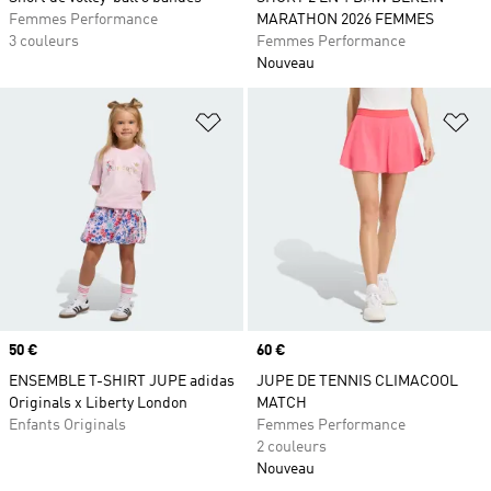
Femmes Performance
MARATHON 2026 FEMMES
3 couleurs
Femmes Performance
Nouveau
Ajouter à la Liste de produits favor
Aj
Prix
50 €
Prix
60 €
ENSEMBLE T-SHIRT JUPE adidas
JUPE DE TENNIS CLIMACOOL
Originals x Liberty London
MATCH
Enfants Originals
Femmes Performance
2 couleurs
Nouveau