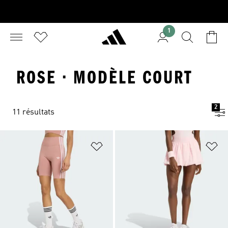
1
ROSE · MODÈLE COURT
2
11 résultats
Ajouter à la Liste de produits favor
Aj