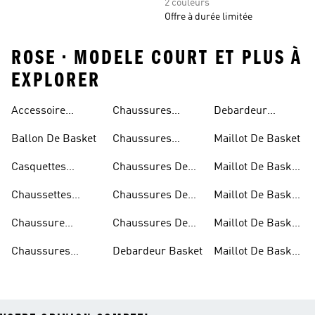
2 couleurs
Offre à durée limitée
ROSE • MODELE COURT ET PLUS À
EXPLORER
Accessoire
Chaussures
Debardeur
Basketball
Basketball
Homme Basket
Ballon De Basket
Chaussures
Maillot De Basket
Femme
Basketball
Casquettes
Chaussures De
Maillot De Basket
Homme
Basketball
Basket
Blanc
Chaussettes
Chaussures De
Maillot De Basket
Basketball
Basket Blanche
Bleu
Chaussure
Chaussures De
Maillot De Basket
Basketball
Basket Noir
Homme
Chaussures
Debardeur Basket
Maillot De Basket
Garcon
Basket Junior
Junior