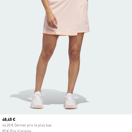
Prix actuel
48,45 €
44,20 € Dernier prix le plus bas
85 € Prix d'origine