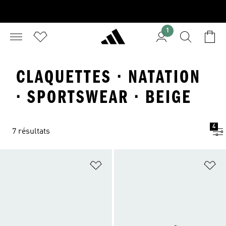
1
CLAQUETTES · NATATION
· SPORTSWEAR · BEIGE
4
7 résultats
Ajouter à la Liste de produits favor
Aj