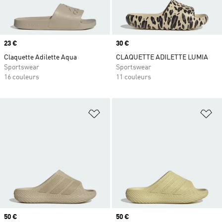
Prix
23 €
Prix
30 €
Claquette Adilette Aqua
CLAQUETTE ADILETTE LUMIA
Sportswear
Sportswear
16 couleurs
11 couleurs
Ajouter à la Liste de produits favor
Aj
Prix
50 €
Prix
50 €