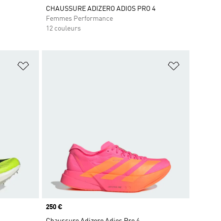
CHAUSSURE ADIZERO ADIOS PRO 4
Femmes Performance
12 couleurs
is
Ajouter à la Liste de produits favoris
Ajouter à la
Prix
250 €
Chaussure Adizero Adios Pro 4