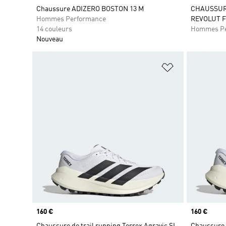
Chaussure ADIZERO BOSTON 13 M
CHAUSSURE
Hommes Performance
REVOLUT F
14 couleurs
Hommes Pe
Nouveau
Ajouter à la Li
Prix
160 €
Prix
160 €
Chaussure de trail running Terrex Agravic SL
Chaussure d