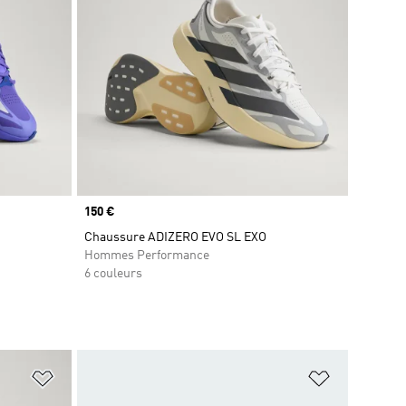
Prix
150 €
Chaussure ADIZERO EVO SL EXO
Hommes Performance
6 couleurs
is
Ajouter à la Liste de produits favoris
Ajouter à la