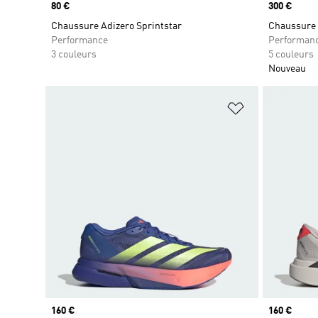
Prix
80 €
Prix
300 €
Chaussure Adizero Sprintstar
Chaussure 
Performance
Performan
3 couleurs
5 couleurs
Nouveau
Ajouter à la Li
Prix
160 €
Prix
160 €