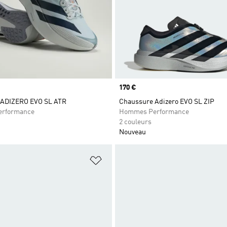
Prix
170 €
 ADIZERO EVO SL ATR
Chaussure Adizero EVO SL ZIP
rformance
Hommes Performance
2 couleurs
Nouveau
ste de produits favoris
Ajouter à la Liste de produits favor