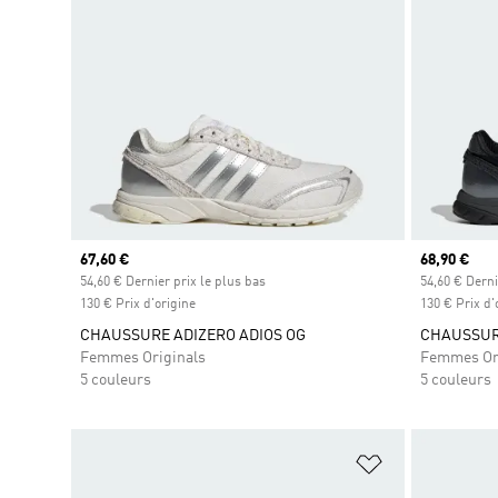
Prix actuel
67,60 €
Prix actuel
68,90 €
54,60 € Dernier prix le plus bas
54,60 € Derni
130 € Prix d'origine
130 € Prix d'
CHAUSSURE ADIZERO ADIOS OG
CHAUSSURE
Femmes Originals
Femmes Or
5 couleurs
5 couleurs
Ajouter à la Li