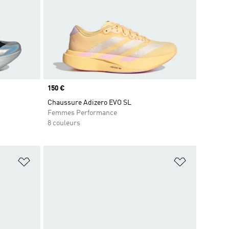
Prix
150 €
Chaussure Adizero EVO SL
Femmes Performance
8 couleurs
is
Ajouter à la Liste de produits favoris
Ajouter à la