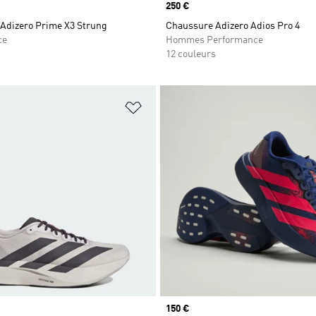
Prix
250 €
Adizero Prime X3 Strung
Chaussure Adizero Adios Pro 4
ce
Hommes Performance
12 couleurs
ste de produits favoris
Ajouter à la Liste de produits favor
Prix
150 €