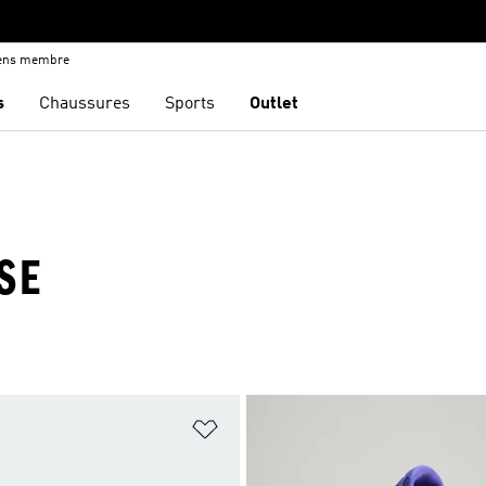
iens membre
s
Chaussures
Sports
Outlet
SE
ste de produits favoris
Ajouter à la Liste de produits favor