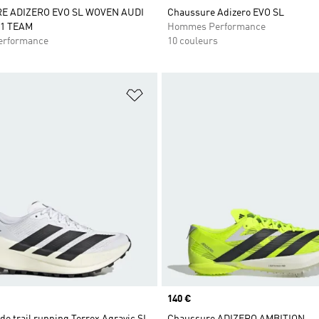
 ADIZERO EVO SL WOVEN AUDI
Chaussure Adizero EVO SL
1 TEAM
Hommes Performance
rformance
10 couleurs
ste de produits favoris
Ajouter à la Liste de produits favor
Prix
140 €
e trail running Terrex Agravic SL
Chaussure ADIZERO AMBITION