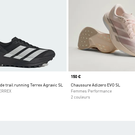
Prix
150 €
e trail running Terrex Agravic SL
Chaussure Adizero EVO SL
ERREX
Femmes Performance
2 couleurs