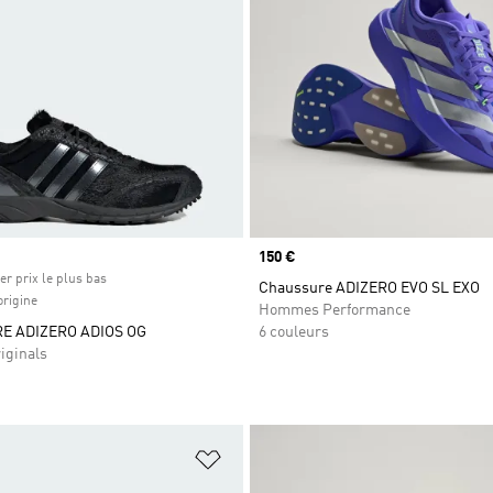
Prix
150 €
er prix le plus bas
Chaussure ADIZERO EVO SL EXO
origine
Hommes Performance
 ADIZERO ADIOS OG
6 couleurs
iginals
ste de produits favoris
Ajouter à la Liste de produits favor