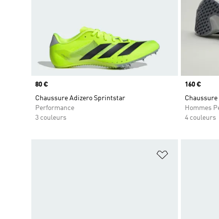
Prix
80 €
Prix
160 €
Chaussure Adizero Sprintstar
Chaussure
Performance
Hommes Pe
3 couleurs
4 couleurs
Ajouter à la Li