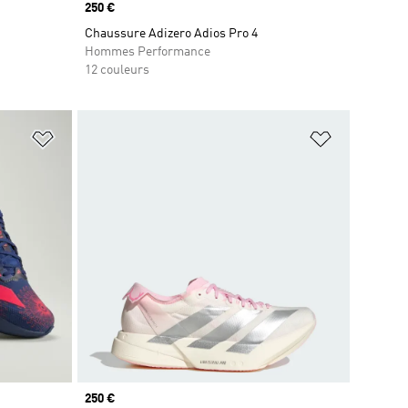
Prix
250 €
Chaussure Adizero Adios Pro 4
Hommes Performance
12 couleurs
is
Ajouter à la Liste de produits favoris
Ajouter à la
Prix
250 €