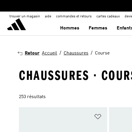
trouver un magasin
aide
commandes et retours
cartes cadeaux
dev
Hommes
Femmes
Enfant
Retour
Accueil
Chaussures
Course
CHAUSSURES · COUR
253 résultats
Ajouter à la Li