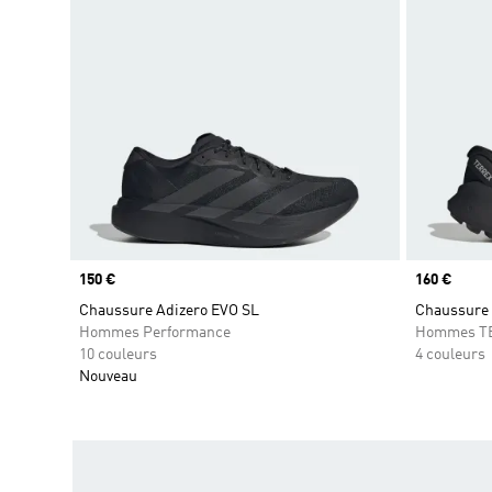
Prix
150 €
Prix
160 €
Chaussure Adizero EVO SL
Chaussure d
Hommes Performance
Hommes T
10 couleurs
4 couleurs
Nouveau