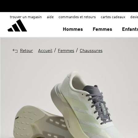
trouver un magasin
aide
commandes et retours
cartes cadeaux
dev
Hommes
Femmes
Enfant
/
/
Retour
Accueil
Femmes
Chaussures