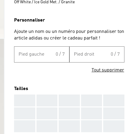
Off White / Ice Gold Met. / Granite
Personnaliser
Ajoute un nom ou un numéro pour personnaliser ton
article adidas ou créer le cadeau parfait !
Pied gauche
0 / 7
Pied droit
0 / 7
Tout supprimer
Tailles
AAA
AAA
AAA
AAA
AAA
AAA
AAA
AAA
AAA
AAA
AAA
AAA
AAA
AAA
AAA