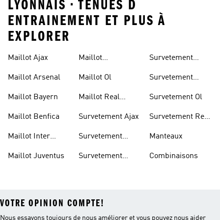
LYONNAIS • TENUES D
ENTRAINEMENT ET PLUS À
EXPLORER
Maillot Ajax
Maillot
Survetement
Manchester
Juventus
Maillot Arsenal
Maillot Ol
Survetement
United
Manchester
Maillot Bayern
Maillot Real
Survetement Ol
United
Madrid
Maillot Benfica
Survetement Ajax
Survetement Real
Madrid
Maillot Inter
Survetement
Manteaux
Miami
Arsenal
Maillot Juventus
Survetement
Combinaisons
Bayern
VOTRE OPINION COMPTE!
Nous essayons toujours de nous améliorer et vous pouvez nous aider