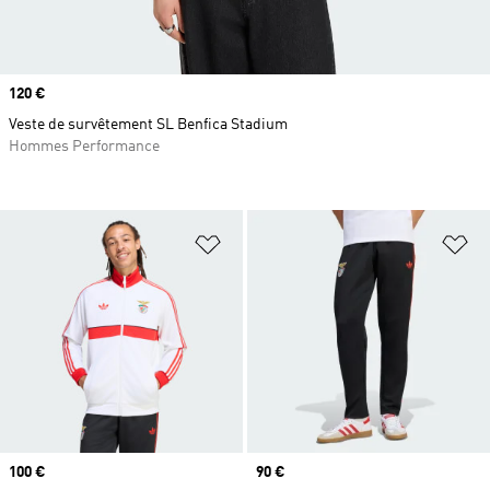
Prix
120 €
Veste de survêtement SL Benfica Stadium
Hommes Performance
Ajouter à la Liste de produits favor
Aj
Prix
100 €
Prix
90 €