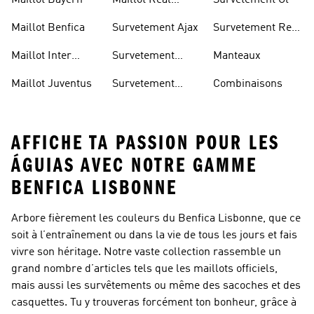
Maillot Bayern
Maillot Real
Survetement Ol
United
Madrid
Maillot Benfica
Survetement Ajax
Survetement Real
Madrid
Maillot Inter
Survetement
Manteaux
Miami
Arsenal
Maillot Juventus
Survetement
Combinaisons
Bayern
AFFICHE TA PASSION POUR LES
ÁGUIAS AVEC NOTRE GAMME
BENFICA LISBONNE
Arbore fièrement les couleurs du Benfica Lisbonne, que ce
soit à l’entraînement ou dans la vie de tous les jours et fais
vivre son héritage. Notre vaste collection rassemble un
grand nombre d’articles tels que les maillots officiels,
mais aussi les survêtements ou même des sacoches et des
casquettes. Tu y trouveras forcément ton bonheur, grâce à