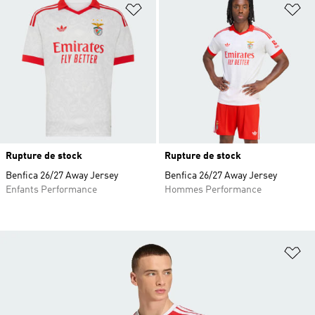
Ajouter à la Liste de produits favor
Aj
Rupture de stock
Rupture de stock
Benfica 26/27 Away Jersey
Benfica 26/27 Away Jersey
Enfants Performance
Hommes Performance
Aj