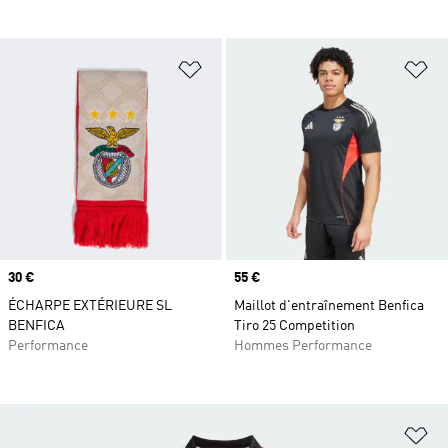
Ajouter à la Liste de produits favor
Aj
Prix
30 €
Prix
55 €
ÉCHARPE EXTÉRIEURE SL
Maillot d'entraînement Benfica
BENFICA
Tiro 25 Competition
Performance
Hommes Performance
Aj