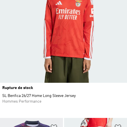
Rupture de stock
SL Benfica 26/27 Home Long Sleeve Jersey
Hommes Performance
Ajouter à la Liste de produits favor
Aj