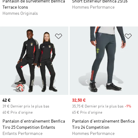
Pantalon de survêtement Benfica
Short Extérieur Benfica 25/26
Terrace Icons
Hommes Performance
Hommes Originals
Ajouter à la Liste de produits favor
Aj
Prix actuel
42 €
Prix soldé
32,50 €
39 € Dernier prix le plus bas
35,75 € Dernier prix le plus bas
-9%
Rab
60 € Prix d'origine
65 € Prix d'origine
Pantalon d'entraînement Benfica
Pantalon d'entraînement Benfica
Tiro 25 Competition Enfants
Tiro 24 Competition
Enfants Performance
Hommes Performance