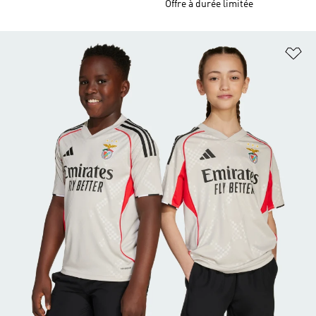
Offre à durée limitée
Aj