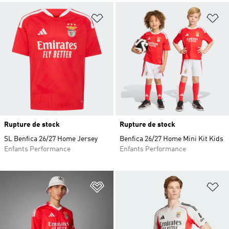
Ajouter à la Liste de produits favor
Aj
Rupture de stock
Rupture de stock
SL Benfica 26/27 Home Jersey
Benfica 26/27 Home Mini Kit Kids
Enfants Performance
Enfants Performance
Ajouter à la Liste de produits favor
Aj