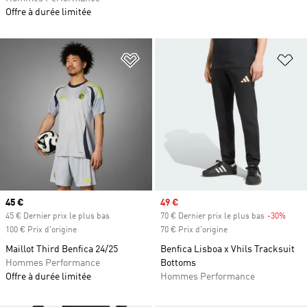
Offre à durée limitée
Ajouter à la Liste de produits favor
Aj
Prix actuel
45 €
Prix soldé
49 €
45 € Dernier prix le plus bas
70 € Dernier prix le plus bas
-30%
Rabai
100 € Prix d'origine
70 € Prix d'origine
Maillot Third Benfica 24/25
Benfica Lisboa x Vhils Tracksuit
Hommes Performance
Bottoms
Offre à durée limitée
Hommes Performance