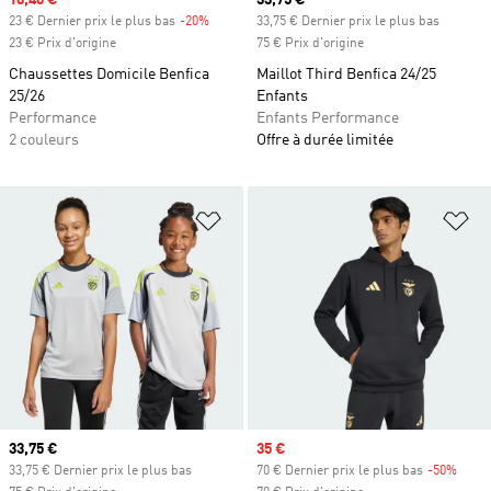
Prix soldé
18,40 €
Prix actuel
33,75 €
23 € Dernier prix le plus bas
-20%
Rabais
33,75 € Dernier prix le plus bas
23 € Prix d'origine
75 € Prix d'origine
Chaussettes Domicile Benfica
Maillot Third Benfica 24/25
25/26
Enfants
Performance
Enfants Performance
2 couleurs
Offre à durée limitée
Ajouter à la Liste de produits favor
Aj
Prix actuel
33,75 €
Prix soldé
35 €
33,75 € Dernier prix le plus bas
70 € Dernier prix le plus bas
-50%
Rabai