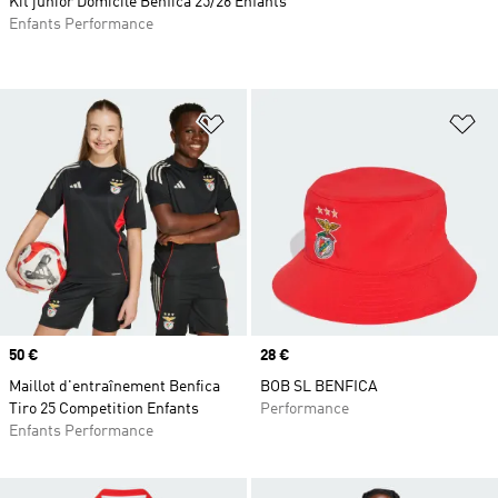
Kit junior Domicile Benfica 25/26 Enfants
Enfants Performance
Ajouter à la Liste de produits favor
Aj
Prix
50 €
Prix
28 €
Maillot d'entraînement Benfica
BOB SL BENFICA
Tiro 25 Competition Enfants
Performance
Enfants Performance