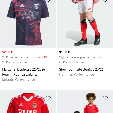
Prix soldé
52,50 €
Prix actuel
31,50 €
75 € Dernier prix le plus bas
-30%
Rabais
29,25 € Dernier prix le plus bas
75 € Prix d'origine
45 € Prix d'origine
Maillot Sl Benfica 2025/2026
Short Domicile Benfica 25/26
Fourth Replica Enfants
Hommes Performance
Enfants Performance
Ajouter à la Liste de produits favor
Aj