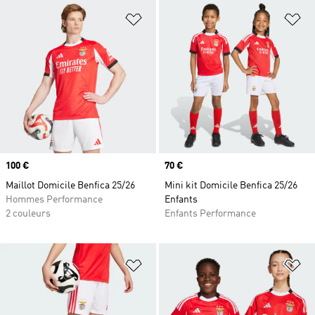
Ajouter à la Liste de produits favor
Aj
Prix
100 €
Prix
70 €
Maillot Domicile Benfica 25/26
Mini kit Domicile Benfica 25/26
Hommes Performance
Enfants
2 couleurs
Enfants Performance
Ajouter à la Liste de produits favor
Aj