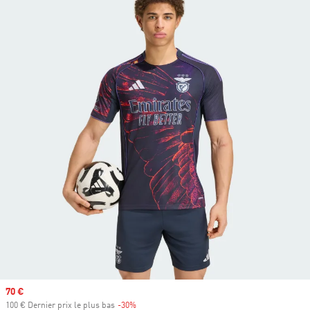
Prix soldé
70 €
100 € Dernier prix le plus bas
-30%
Rabais