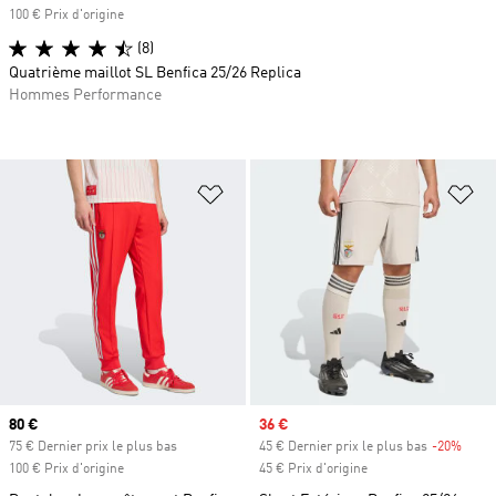
100 € Prix d'origine
(8)
Quatrième maillot SL Benfica 25/26 Replica
Hommes Performance
Ajouter à la Liste de produits favor
Aj
Prix actuel
80 €
Prix soldé
36 €
75 € Dernier prix le plus bas
45 € Dernier prix le plus bas
-20%
Rabai
100 € Prix d'origine
45 € Prix d'origine