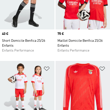
Prix
40 €
Prix
75 €
Short Domicile Benfica 25/26
Maillot Domicile Benfica 25/26
Enfants
Enfants
Enfants Performance
Enfants Performance
Ajouter à la Liste de produits favor
Aj