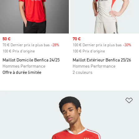
Prix soldé
50 €
Prix soldé
70 €
70 € Dernier prix le plus bas
-28%
Rabais
100 € Dernier prix le plus bas
-30%
Raba
100 € Prix d'origine
100 € Prix d'origine
Maillot Domicile Benfica 24/25
Maillot Extérieur Benfica 25/26
Hommes Performance
Hommes Performance
Offre à durée limitée
2 couleurs
Aj