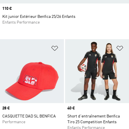
Prix
110 €
Kit junior Extérieur Benfica 25/26 Enfants
Enfants Performance
Ajouter à la Liste de produits favor
Aj
Prix
28 €
Prix
40 €
CASQUETTE DAD SL BENFICA
Short d'entraînement Benfica
Performance
Tiro 25 Competition Enfants
Enfants Performance