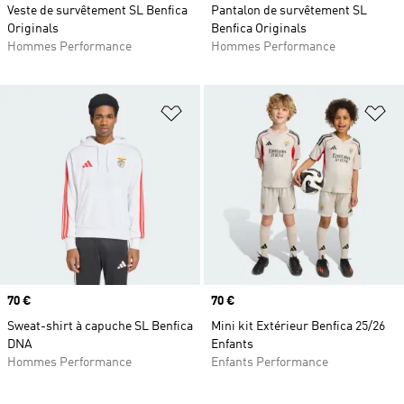
Veste de survêtement SL Benfica
Pantalon de survêtement SL
Originals
Benfica Originals
Hommes Performance
Hommes Performance
Ajouter à la Liste de produits favor
Aj
Prix
70 €
Prix
70 €
Sweat-shirt à capuche SL Benfica
Mini kit Extérieur Benfica 25/26
DNA
Enfants
Hommes Performance
Enfants Performance