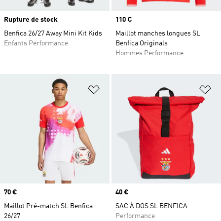
Rupture de stock
Prix
110 €
Benfica 26/27 Away Mini Kit Kids
Maillot manches longues SL
Enfants Performance
Benfica Originals
Hommes Performance
Ajouter à la Liste de produits favor
Aj
Prix
70 €
Prix
40 €
Maillot Pré-match SL Benfica
SAC À DOS SL BENFICA
26/27
Performance