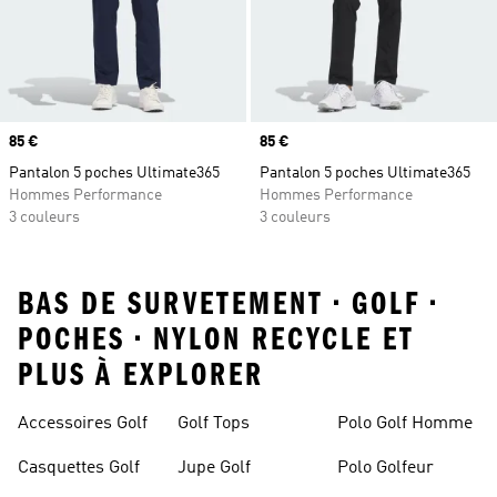
Prix
85 €
Prix
85 €
Pantalon 5 poches Ultimate365
Pantalon 5 poches Ultimate365
Hommes Performance
Hommes Performance
3 couleurs
3 couleurs
BAS DE SURVETEMENT • GOLF •
POCHES • NYLON RECYCLE ET
PLUS À EXPLORER
Accessoires Golf
Golf Tops
Polo Golf Homme
Casquettes Golf
Jupe Golf
Polo Golfeur