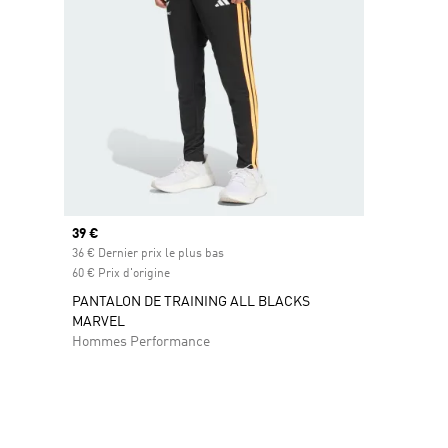
Prix actuel
39 €
36 € Dernier prix le plus bas
60 € Prix d'origine
PANTALON DE TRAINING ALL BLACKS
MARVEL
Hommes Performance