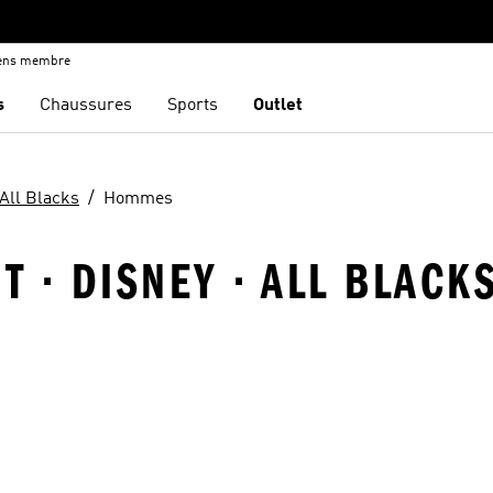
iens membre
s
Chaussures
Sports
Outlet
All Blacks
Hommes
 · DISNEY · ALL BLACK
ste de produits favoris