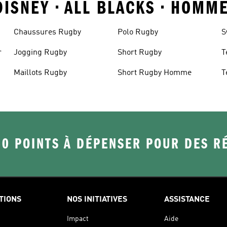
ISNEY • ALL BLACKS • HOMM
Chaussures Rugby
Polo Rugby
S
r
Jogging Rugby
Short Rugby
T
e
Maillots Rugby
Short Rugby Homme
T
50 POINTS À DÉPENSER POUR DES 
TIONS
NOS INITIATIVES
ASSISTANCE
Impact
Aide