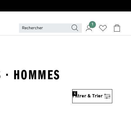
1
S · HOMMES
4
Filtrer & Trier