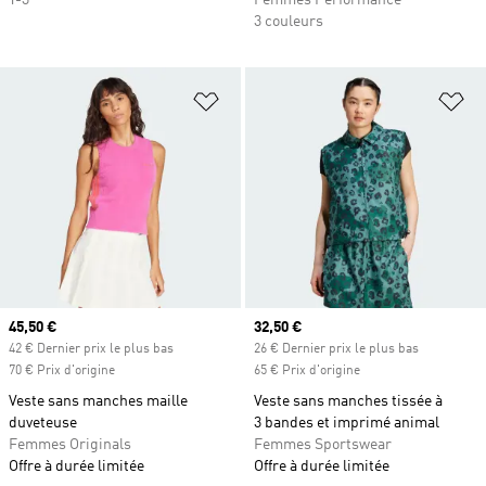
Y-3
Femmes Performance
3 couleurs
Ajouter à la Liste de produits favor
Aj
Prix actuel
45,50 €
Prix actuel
32,50 €
42 € Dernier prix le plus bas
26 € Dernier prix le plus bas
70 € Prix d'origine
65 € Prix d'origine
Veste sans manches maille
Veste sans manches tissée à
duveteuse
3 bandes et imprimé animal
Femmes Originals
Femmes Sportswear
Offre à durée limitée
Offre à durée limitée