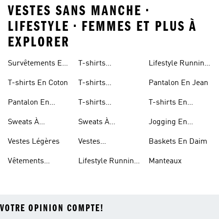
VESTES SANS MANCHE •
LIFESTYLE • FEMMES ET PLUS À
EXPLORER
Survêtements En
T-shirts
Lifestyle Running
Coton
Graphiques Pour
Pour Femmes
T-shirts En Coton
T-shirts
Pantalon En Jean
Hommes
Graphiques Pour
Pantalon En
T-shirts
T-shirts En
Femmes
Coton
Graphiques Pour
Polyester Recyclé
Sweats À
Sweats À
Jogging En
Enfants
Capuche Sherpas
Capuche Légers
Polyester Recyclé
Vestes Légères
Vestes
Baskets En Daim
Déperlantes
Vêtements
Lifestyle Running
Manteaux
Imperméables
Pour Hommes
VOTRE OPINION COMPTE!