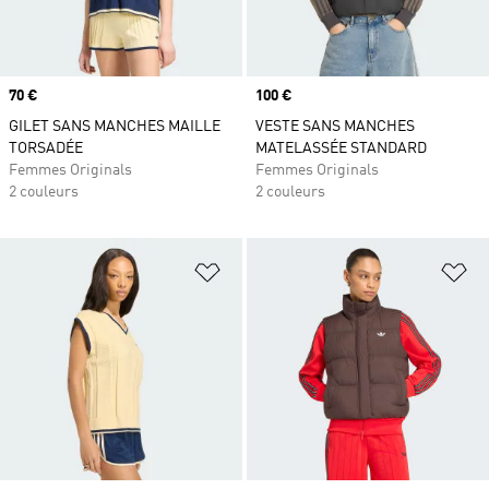
Prix
70 €
Prix
100 €
GILET SANS MANCHES MAILLE
VESTE SANS MANCHES
TORSADÉE
MATELASSÉE STANDARD
Femmes Originals
Femmes Originals
2 couleurs
2 couleurs
Ajouter à la Liste de produits favor
Aj