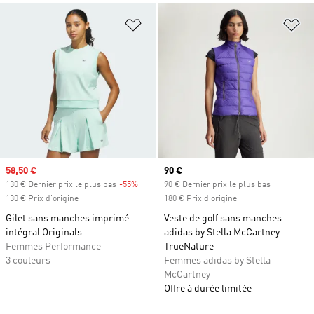
Ajouter à la Liste de produits favor
Aj
Prix soldé
58,50 €
Prix actuel
90 €
130 € Dernier prix le plus bas
-55%
Rabais
90 € Dernier prix le plus bas
130 € Prix d'origine
180 € Prix d'origine
Gilet sans manches imprimé
Veste de golf sans manches
intégral Originals
adidas by Stella McCartney
Femmes Performance
TrueNature
3 couleurs
Femmes adidas by Stella
McCartney
Offre à durée limitée