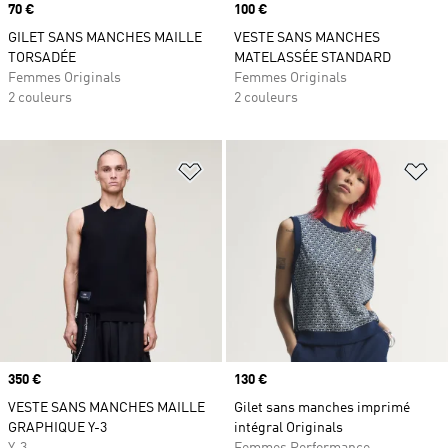
Prix
70 €
Prix
100 €
GILET SANS MANCHES MAILLE
VESTE SANS MANCHES
TORSADÉE
MATELASSÉE STANDARD
Femmes Originals
Femmes Originals
2 couleurs
2 couleurs
Ajouter à la Liste de produits favor
Aj
Prix
350 €
Prix
130 €
VESTE SANS MANCHES MAILLE
Gilet sans manches imprimé
GRAPHIQUE Y-3
intégral Originals