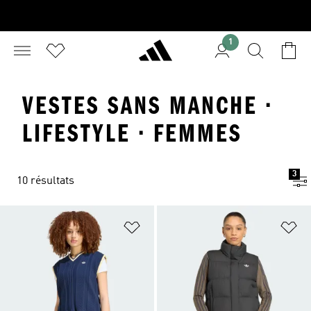
1
VESTES SANS MANCHE ·
LIFESTYLE · FEMMES
3
10 résultats
Ajouter à la Liste de produits favor
Aj