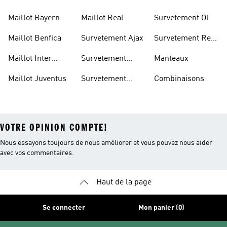
United
Manchester
Maillot Bayern
Maillot Real
Survetement Ol
United
Madrid
Maillot Benfica
Survetement Ajax
Survetement Real
Madrid
Maillot Inter
Survetement
Manteaux
Miami
Arsenal
Maillot Juventus
Survetement
Combinaisons
Bayern
VOTRE OPINION COMPTE!
Nous essayons toujours de nous améliorer et vous pouvez nous aider
avec vos commentaires.
Haut de la page
Se connecter
Mon panier (0)