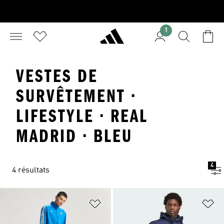
1
VESTES DE
SURVÊTEMENT ·
LIFESTYLE · REAL
MADRID · BLEU
4
4 résultats
Ajouter à la Liste de produits favor
Aj