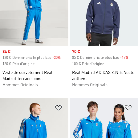
Prix soldé
84 €
Prix soldé
70 €
120 € Dernier prix le plus bas
-30%
Rabais
85 € Dernier prix le plus bas
-17%
Rabai
120 € Prix d'origine
100 € Prix d'origine
Veste de survêtement Real
Real Madrid ADIDAS Z.N.E. Veste
Madrid Terrace Icons
anthem
Hommes Originals
Hommes Originals
Ajouter à la Liste de produits favor
Aj