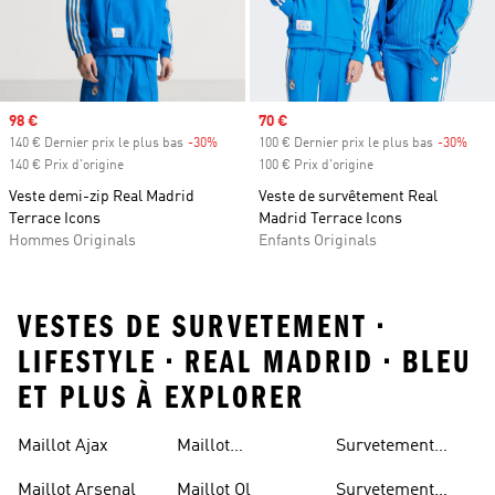
Prix soldé
98 €
Prix soldé
70 €
140 € Dernier prix le plus bas
-30%
Rabais
100 € Dernier prix le plus bas
-30%
Raba
140 € Prix d'origine
100 € Prix d'origine
Veste demi-zip Real Madrid
Veste de survêtement Real
Terrace Icons
Madrid Terrace Icons
Hommes Originals
Enfants Originals
VESTES DE SURVETEMENT •
LIFESTYLE • REAL MADRID • BLEU
ET PLUS À EXPLORER
Maillot Ajax
Maillot
Survetement
Manchester
Juventus
Maillot Arsenal
Maillot Ol
Survetement