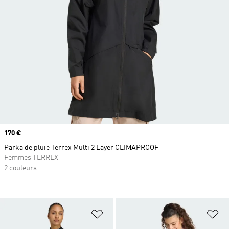
Prix
170 €
Parka de pluie Terrex Multi 2 Layer CLIMAPROOF
Femmes TERREX
2 couleurs
Ajouter à la Liste de produits favor
Aj