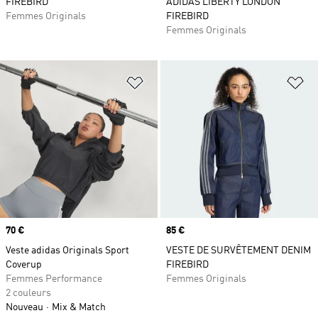
FIREBIRD
ADIDAS LIBERTY LONDON
Femmes Originals
FIREBIRD
Femmes Originals
Ajouter à la Liste de produits favor
Aj
Prix
70 €
Prix
85 €
Veste adidas Originals Sport
VESTE DE SURVÊTEMENT DENIM
Coverup
FIREBIRD
Femmes Performance
Femmes Originals
2 couleurs
Nouveau
Mix & Match