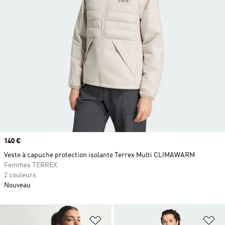
Prix
140 €
Veste à capuche protection isolante Terrex Multi CLIMAWARM
Femmes TERREX
2 couleurs
Nouveau
Ajouter à la Liste de produits favor
Aj