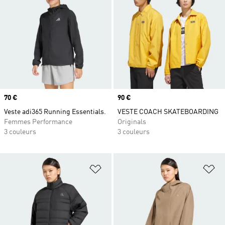
Prix
70 €
Prix
90 €
Veste adi365 Running Essentials.
VESTE COACH SKATEBOARDING
Femmes Performance
Originals
3 couleurs
3 couleurs
Ajouter à la Liste de produits favor
Aj