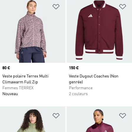
Ajouter à la Liste de produits favor
Aj
Prix
80 €
Prix
150 €
Veste polaire Terrex Multi
Veste Dugout Coaches (Non
Climawarm Full Zip
genrée)
Femmes TERREX
Performance
Nouveau
2 couleurs
Ajouter à la Liste de produits favor
Aj