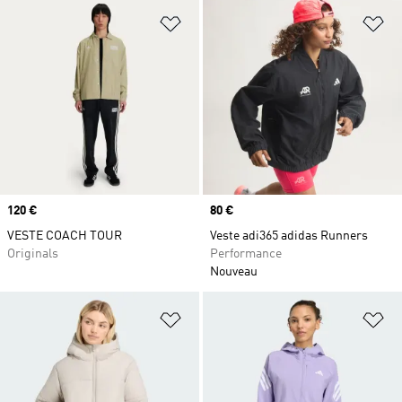
Ajouter à la Liste de produits favor
Aj
Prix
120 €
Prix
80 €
VESTE COACH TOUR
Veste adi365 adidas Runners
Originals
Performance
Nouveau
Ajouter à la Liste de produits favor
Aj