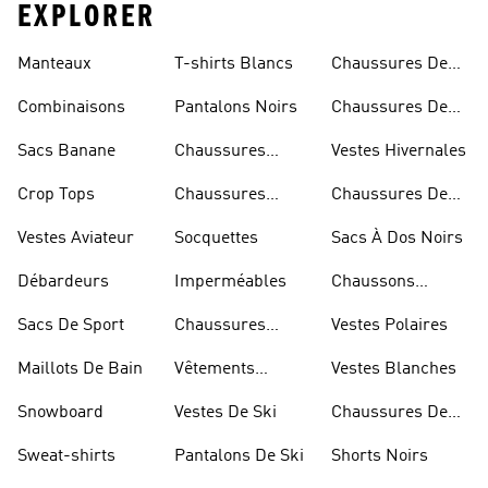
EXPLORER
Manteaux
T-shirts Blancs
Chaussures De
Rugby
Combinaisons
Pantalons Noirs
Chaussures De
Skateur
Sacs Banane
Chaussures
Vestes Hivernales
Bleues
Crop Tops
Chaussures
Chaussures De
Dorées
Marche
Vestes Aviateur
Socquettes
Sacs À Dos Noirs
Débardeurs
Imperméables
Chaussons
D'escalade
Sacs De Sport
Chaussures
Vestes Polaires
Blanches
Maillots De Bain
Vêtements
Vestes Blanches
Sportifs
Snowboard
Vestes De Ski
Chaussures De
Basketball
Sweat-shirts
Pantalons De Ski
Shorts Noirs