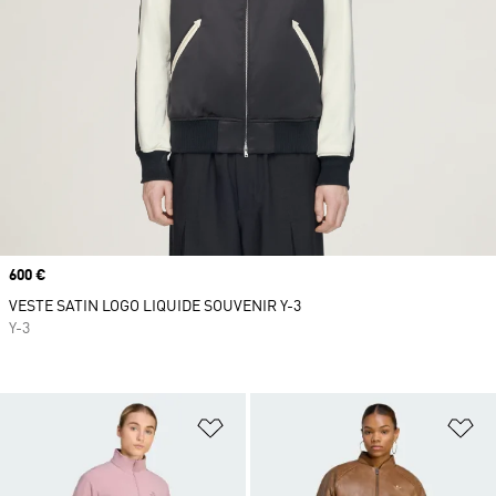
Prix
600 €
VESTE SATIN LOGO LIQUIDE SOUVENIR Y-3
Y-3
Ajouter à la Liste de produits favor
Aj