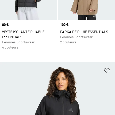
Prix
80 €
Prix
100 €
VESTE ISOLANTE PLIABLE
PARKA DE PLUIE ESSENTIALS
ESSENTIALS
Femmes Sportswear
Femmes Sportswear
2 couleurs
4 couleurs
Aj