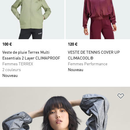
Prix
100 €
Prix
120 €
Veste de pluie Terrex Multi
VESTE DE TENNIS COVER UP
Essentials 2 Layer CLIMAPROOF
CLIMACOOL®
Femmes TERREX
Femmes Performance
2 couleurs
Nouveau
Nouveau
Aj