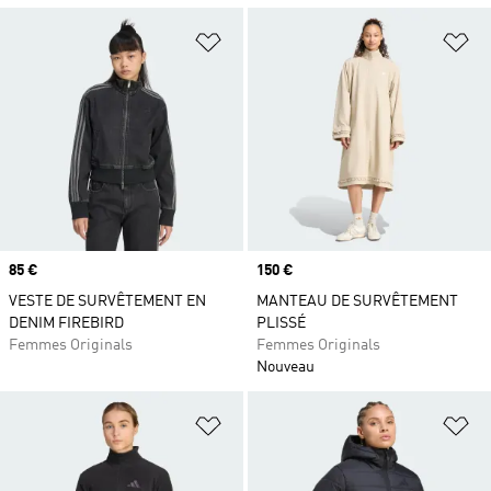
Ajouter à la Liste de produits favor
Aj
Prix
85 €
Prix
150 €
VESTE DE SURVÊTEMENT EN
MANTEAU DE SURVÊTEMENT
DENIM FIREBIRD
PLISSÉ
Femmes Originals
Femmes Originals
Nouveau
Ajouter à la Liste de produits favor
Aj