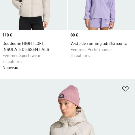
Prix
110 €
Prix
80 €
Doudoune HIGHTLOFT
Veste de running adi365 iconic
INSULATED ESSENTIALS
Femmes Performance
Femmes Sportswear
3 couleurs
3 couleurs
Nouveau
Aj