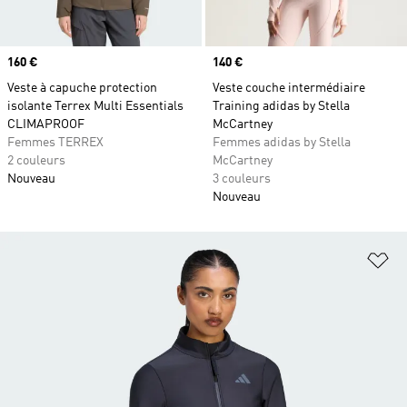
Prix
160 €
Prix
140 €
Veste à capuche protection
Veste couche intermédiaire
isolante Terrex Multi Essentials
Training adidas by Stella
CLIMAPROOF
McCartney
Femmes TERREX
Femmes adidas by Stella
2 couleurs
McCartney
Nouveau
3 couleurs
Nouveau
Aj