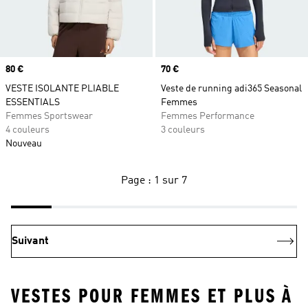
Prix
80 €
Prix
70 €
VESTE ISOLANTE PLIABLE
Veste de running adi365 Seasonal
ESSENTIALS
Femmes
Femmes Sportswear
Femmes Performance
4 couleurs
3 couleurs
Nouveau
Page : 1 sur 7
Suivant
VESTES POUR FEMMES ET PLUS À