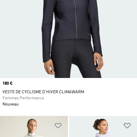
Prix
180 €
VESTE DE CYCLISME D’HIVER CLIMAWARM
Femmes Performance
Nouveau
Ajouter à la Liste de produits favor
Aj