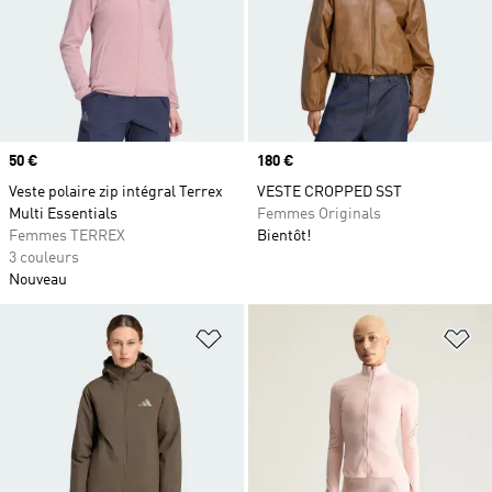
Prix
50 €
Prix
180 €
Veste polaire zip intégral Terrex
VESTE CROPPED SST
Multi Essentials
Femmes Originals
Femmes TERREX
Bientôt!
3 couleurs
Nouveau
Ajouter à la Liste de produits favor
Aj