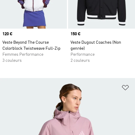
Prix
120 €
Prix
150 €
Veste Beyond The Course
Veste Dugout Coaches (Non
Colorblock Twistweave Full-Zip
genrée)
Femmes Performance
Performance
3 couleurs
2 couleurs
Aj