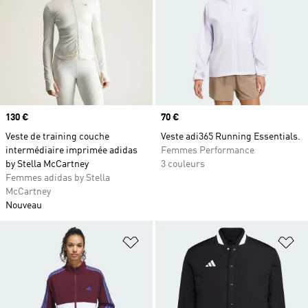
Prix
130 €
Prix
70 €
Veste de training couche
Veste adi365 Running Essentials.
intermédiaire imprimée adidas
Femmes Performance
by Stella McCartney
3 couleurs
Femmes adidas by Stella
McCartney
Nouveau
Ajouter à la Liste de produits favor
Aj