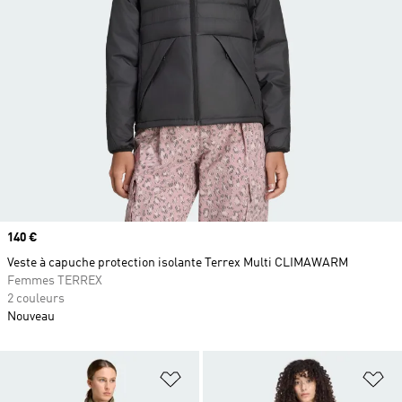
Prix
140 €
Veste à capuche protection isolante Terrex Multi CLIMAWARM
Femmes TERREX
2 couleurs
Nouveau
Ajouter à la Liste de produits favor
Aj