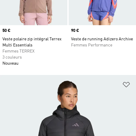
Prix
50 €
Prix
90 €
Veste polaire zip intégral Terrex
Veste de running Adizero Archive
Multi Essentials
Femmes Performance
Femmes TERREX
3 couleurs
Nouveau
Aj