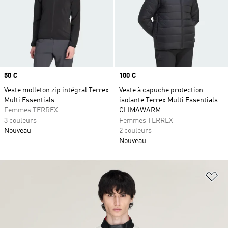
Prix
50 €
Prix
100 €
Veste molleton zip intégral Terrex
Veste à capuche protection
Multi Essentials
isolante Terrex Multi Essentials
Femmes TERREX
CLIMAWARM
3 couleurs
Femmes TERREX
Nouveau
2 couleurs
Nouveau
Aj