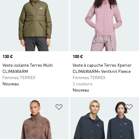
Prix
130 €
Prix
100 €
Veste isolante Terrex Multi
Veste à capuche Terrex Xperior
CLIMAWARM
CLIMAWARM+ Ventknit Fleece
Femmes TERREX
Femmes TERREX
Nouveau
2 couleurs
Nouveau
Ajouter à la Liste de produits favor
Aj