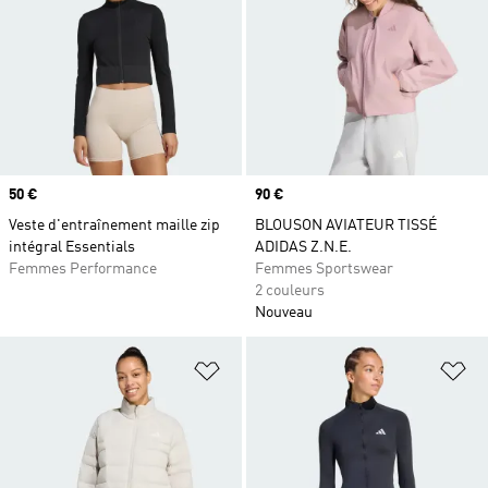
Prix
50 €
Prix
90 €
Veste d'entraînement maille zip
BLOUSON AVIATEUR TISSÉ
intégral Essentials
ADIDAS Z.N.E.
Femmes Performance
Femmes Sportswear
2 couleurs
Nouveau
Ajouter à la Liste de produits favor
Aj