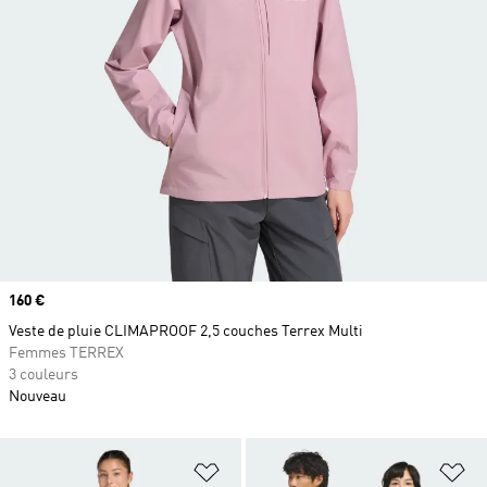
Prix
160 €
Veste de pluie CLIMAPROOF 2,5 couches Terrex Multi
Femmes TERREX
3 couleurs
Nouveau
Ajouter à la Liste de produits favor
Aj