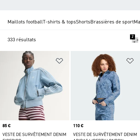
Maillots football
T-shirts & tops
Shorts
Brassières de sport
Ma
2
333 résultats
Ajouter à la Liste de produits favor
Aj
Prix
85 €
Prix
110 €
VESTE DE SURVÊTEMENT DENIM
VESTE DE SURVÊTEMENT DENIM