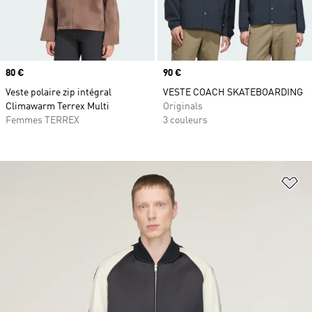
Prix
80 €
Prix
90 €
Veste polaire zip intégral
VESTE COACH SKATEBOARDING
Climawarm Terrex Multi
Originals
Femmes TERREX
3 couleurs
Aj