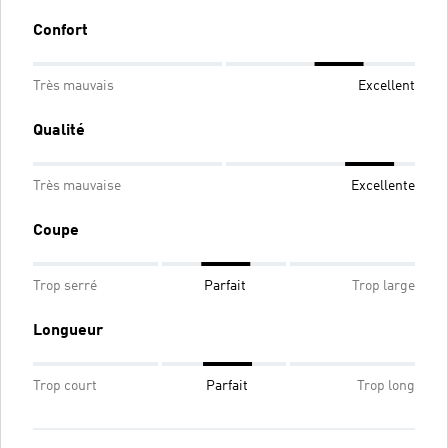
Confort
Très mauvais
Excellent
Qualité
Très mauvaise
Excellente
Coupe
Trop serré
Parfait
Trop large
Longueur
Trop court
Parfait
Trop long