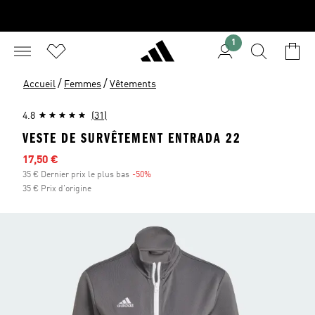
1
/
/
Accueil
Femmes
Vêtements
4.8
(31)
VESTE DE SURVÊTEMENT ENTRADA 22
Prix en promo
17,50 €
35 € Dernier prix le plus bas
-50%
Réduction
35 € Prix d'origine