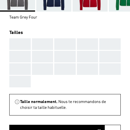
Team Grey Four
Tailles
AAA
AAA
AAA
AAA
AAA
AAA
AAA
AAA
AAA
AAA
AAA
AAA
AAA
AAA
AAA
AAA
Taille normalement.
Nous te recommandons de
choisir ta taille habituelle.