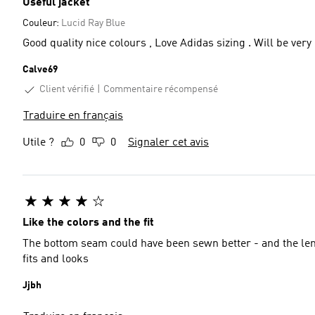
Useful jacket
Couleur:
Lucid Ray Blue
Good quality nice colours , Love Adidas sizing 
Calve69
Client vérifié
Commentaire récompensé
Traduire en français
Utile ?
0
0
Signaler cet avis
Like the colors and the fit
The bottom seam could have been sewn better - and the lengt
fits and looks
Jjbh