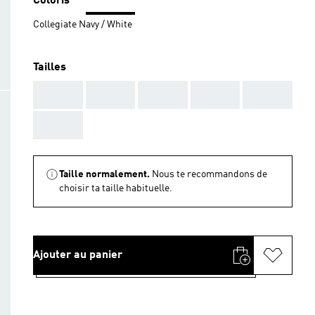
Coloris
Collegiate Navy / White
Tailles
AAA
AAA
AAA
AAA
AAA
AAA
Taille normalement.
Nous te recommandons de
choisir ta taille habituelle.
Ajouter au panier