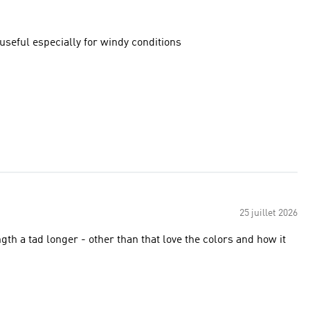
. Will be very useful especially for windy conditions
25 juillet 2026
h a tad longer - other than that love the colors and how it