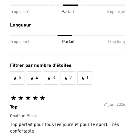
Trop serré
Parfait
Trop large
Longueur
Trop court
Parfait
Trop long
Filtrer par nombre d'étoiles
5
4
3
2
1
24 juin 2026
Top
Couleur:
Black
Top parfait pour tous les jours et pour le sport. Très
confortable