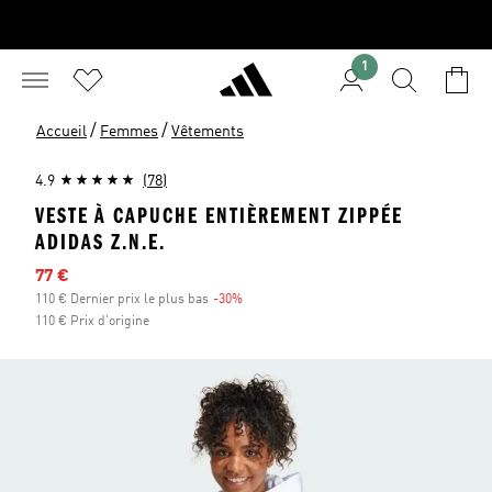
1
/
/
Accueil
Femmes
Vêtements
4.9
(78)
VESTE À CAPUCHE ENTIÈREMENT ZIPPÉE
ADIDAS Z.N.E.
Prix en promo
77 €
110 € Dernier prix le plus bas
-30%
Réduction
110 € Prix d'origine