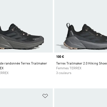
Prix
100 €
de randonnée Terrex Trailmaker
Terrex Trailmaker 2.0 Hiking Shoe
TEX
Femmes TERREX
ERREX
3 couleurs
ste de produits favoris
Ajouter à la Liste de produits favor