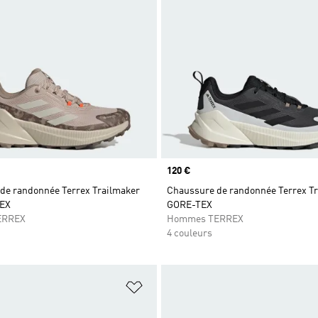
Prix
120 €
de randonnée Terrex Trailmaker
Chaussure de randonnée Terrex Tr
TEX
GORE-TEX
ERREX
Hommes TERREX
4 couleurs
ste de produits favoris
Ajouter à la Liste de produits favor