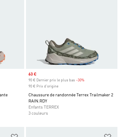
Prix soldé
63 €
is
90 € Dernier prix le plus bas
-30%
Rabais
90 € Prix d'origine
ante
Chaussure de randonnée Terrex Trailmaker 2
RAIN.RDY
Enfants TERREX
3 couleurs
is
Ajouter à la Liste de produits favoris
Ajouter à la