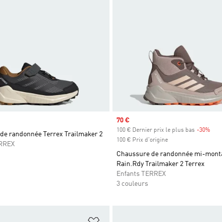
Prix soldé
70 €
100 € Dernier prix le plus bas
-30%
Raba
de randonnée Terrex Trailmaker 2
100 € Prix d'origine
ERREX
Chaussure de randonnée mi-mont
Rain.Rdy Trailmaker 2 Terrex
Enfants TERREX
3 couleurs
ste de produits favoris
Ajouter à la Liste de produits favor