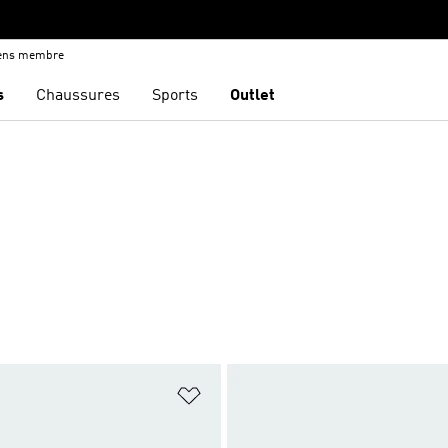
iens membre
s
Chaussures
Sports
Outlet
ste de produits favoris
Ajouter à la Liste de produits favor