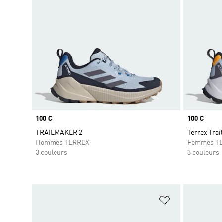
Prix
100 €
Prix
100 €
TRAILMAKER 2
Terrex Trai
Hommes TERREX
Femmes T
3 couleurs
3 couleurs
Ajouter à la Li