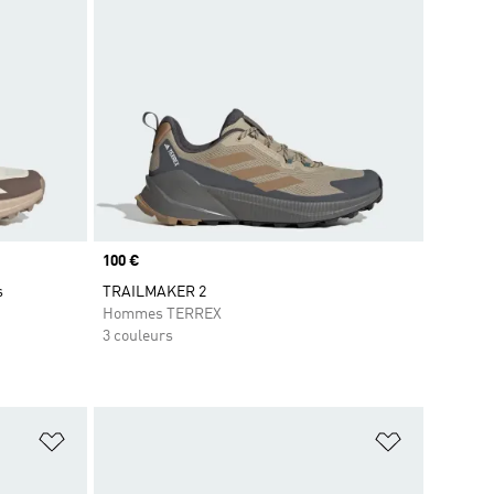
Prix
100 €
s
TRAILMAKER 2
Hommes TERREX
3 couleurs
is
Ajouter à la Liste de produits favoris
Ajouter à la