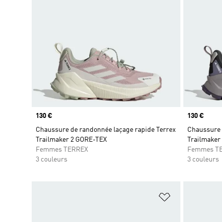
Prix
130 €
Prix
130 €
Chaussure de randonnée laçage rapide Terrex
Chaussure 
Trailmaker 2 GORE-TEX
Trailmaker
Femmes TERREX
Femmes T
3 couleurs
3 couleurs
Ajouter à la Li