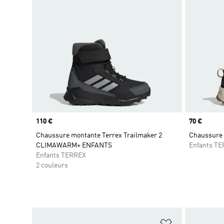
Prix
110 €
Prix
70 €
Chaussure montante Terrex Trailmaker 2
Chaussure 
CLIMAWARM+ ENFANTS
Enfants T
Enfants TERREX
2 couleurs
Ajouter à la Li