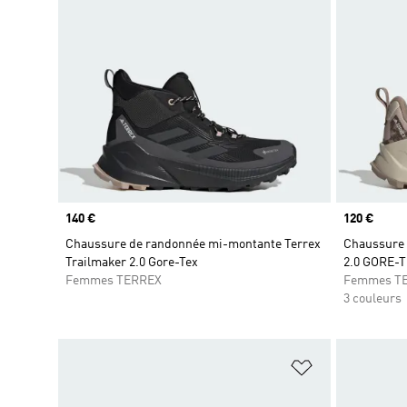
Prix
140 €
Prix
120 €
Chaussure de randonnée mi-montante Terrex
Chaussure 
Trailmaker 2.0 Gore-Tex
2.0 GORE-
Femmes TERREX
Femmes T
3 couleurs
Ajouter à la Li