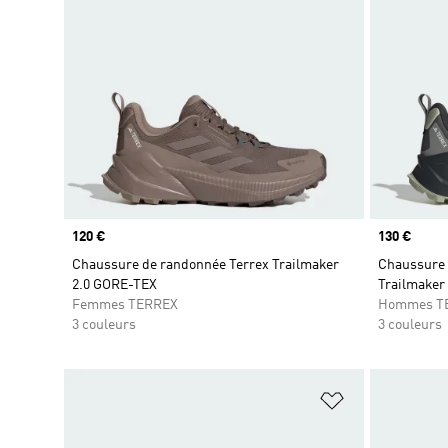
Prix
120 €
Prix
130 €
Chaussure de randonnée Terrex Trailmaker
Chaussure 
2.0 GORE-TEX
Trailmaker
Femmes TERREX
Hommes T
3 couleurs
3 couleurs
Ajouter à la Li