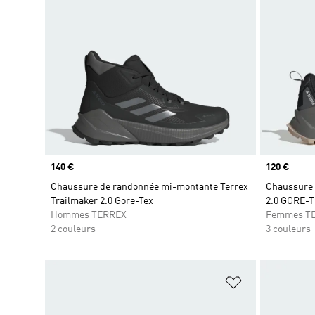
Prix
140 €
Prix
120 €
Chaussure de randonnée mi-montante Terrex
Chaussure 
Trailmaker 2.0 Gore-Tex
2.0 GORE-
Hommes TERREX
Femmes T
2 couleurs
3 couleurs
Ajouter à la Li