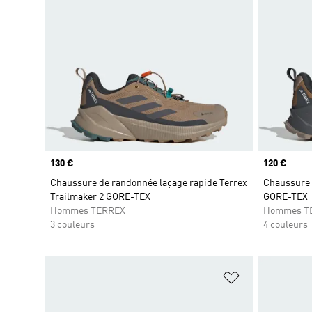
Prix
130 €
Prix
120 €
Chaussure de randonnée laçage rapide Terrex
Chaussure 
Trailmaker 2 GORE-TEX
GORE-TEX
Hommes TERREX
Hommes T
3 couleurs
4 couleurs
Ajouter à la Li