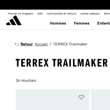
trouver un magasin
aide
commandes et retours
cartes cadeaux
dev
Hommes
Femmes
Enfant
Retour
Accueil
TERREX Trailmaker
TERREX TRAILMAKER
36 résultats
Ajouter à la Li