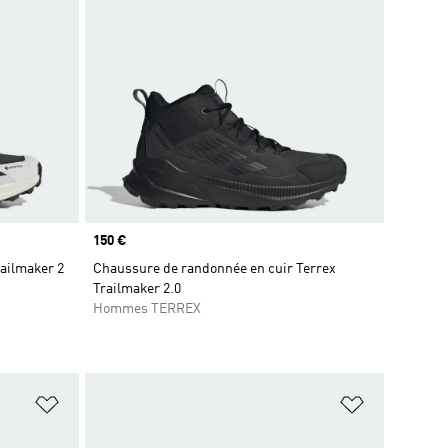
Prix
150 €
ailmaker 2
Chaussure de randonnée en cuir Terrex
Trailmaker 2.0
Hommes TERREX
is
Ajouter à la Liste de produits favoris
Ajouter à la