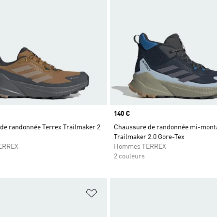
Prix
140 €
de randonnée Terrex Trailmaker 2
Chaussure de randonnée mi-monta
Trailmaker 2.0 Gore-Tex
ERREX
Hommes TERREX
2 couleurs
ste de produits favoris
Ajouter à la Liste de produits favor