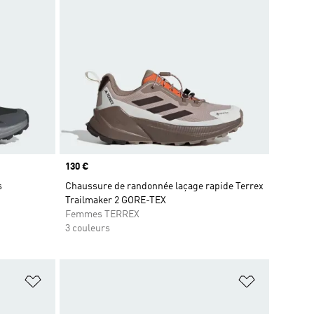
Prix
130 €
s
Chaussure de randonnée laçage rapide Terrex
Trailmaker 2 GORE-TEX
Femmes TERREX
3 couleurs
is
Ajouter à la Liste de produits favoris
Ajouter à la