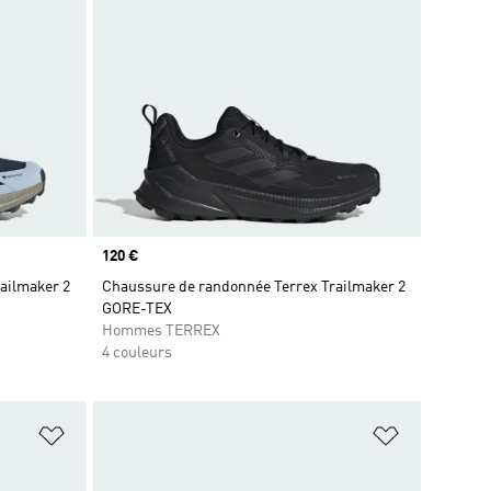
Prix
120 €
ailmaker 2
Chaussure de randonnée Terrex Trailmaker 2
GORE-TEX
Hommes TERREX
4 couleurs
is
Ajouter à la Liste de produits favoris
Ajouter à la