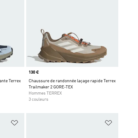
Prix
130 €
nte Terrex
Chaussure de randonnée laçage rapide Terrex
Trailmaker 2 GORE-TEX
Hommes TERREX
3 couleurs
is
Ajouter à la Liste de produits favoris
Ajouter à la