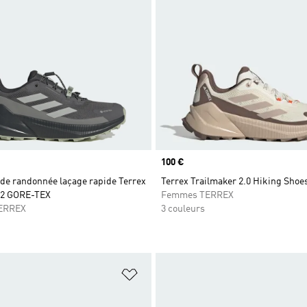
Prix
100 €
de randonnée laçage rapide Terrex
Terrex Trailmaker 2.0 Hiking Shoe
 2 GORE-TEX
Femmes TERREX
ERREX
3 couleurs
ste de produits favoris
Ajouter à la Liste de produits favor