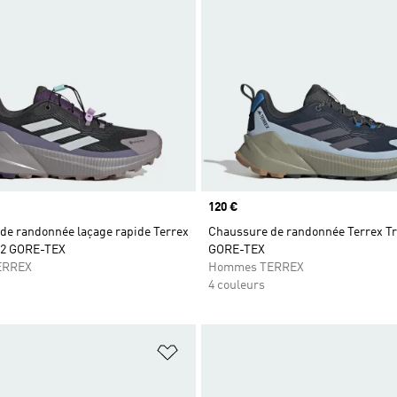
Prix
120 €
de randonnée laçage rapide Terrex
Chaussure de randonnée Terrex Tr
 2 GORE-TEX
GORE-TEX
ERREX
Hommes TERREX
4 couleurs
ste de produits favoris
Ajouter à la Liste de produits favor