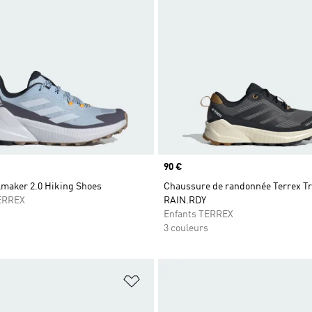
Prix
90 €
lmaker 2.0 Hiking Shoes
Chaussure de randonnée Terrex Tr
ERREX
RAIN.RDY
Enfants TERREX
3 couleurs
ste de produits favoris
Ajouter à la Liste de produits favor