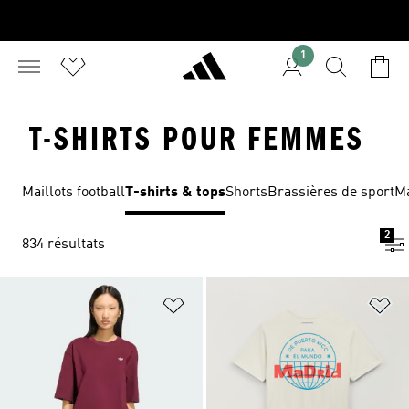
1
T-SHIRTS POUR FEMMES
Maillots football
T-shirts & tops
Shorts
Brassières de sport
Ma
2
834 résultats
Ajouter à la Liste de produits favor
Aj