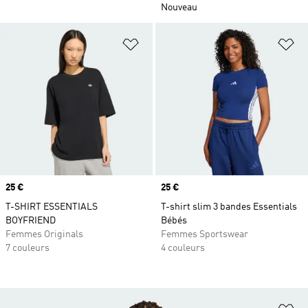
Nouveau
Ajouter à la Liste de produits favor
Aj
Prix
25 €
Prix
25 €
T-SHIRT ESSENTIALS
T-shirt slim 3 bandes Essentials
BOYFRIEND
Bébés
Femmes Originals
Femmes Sportswear
7 couleurs
4 couleurs
Aj