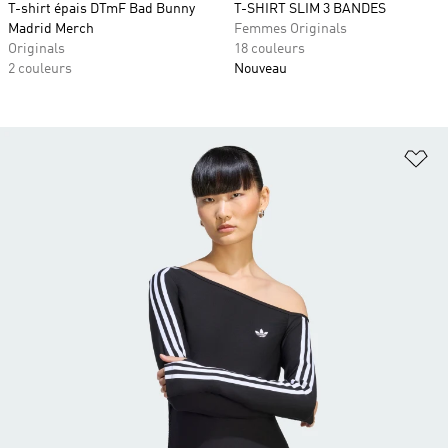
T-shirt épais DTmF Bad Bunny
T-SHIRT SLIM 3 BANDES
Madrid Merch
Femmes Originals
Originals
18 couleurs
2 couleurs
Nouveau
Aj