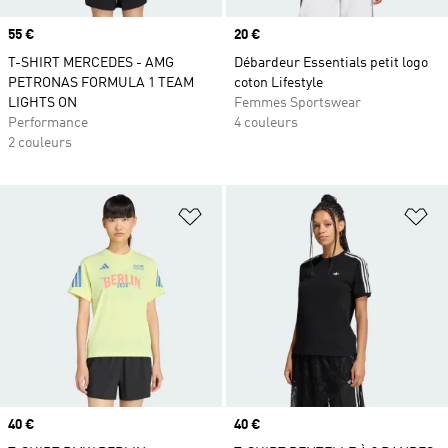
Prix
55 €
Prix
20 €
T-SHIRT MERCEDES - AMG
Débardeur Essentials petit logo
PETRONAS FORMULA 1 TEAM
coton Lifestyle
LIGHTS ON
Femmes Sportswear
Performance
4 couleurs
2 couleurs
Ajouter à la Liste de produits favor
Aj
Prix
40 €
Prix
40 €