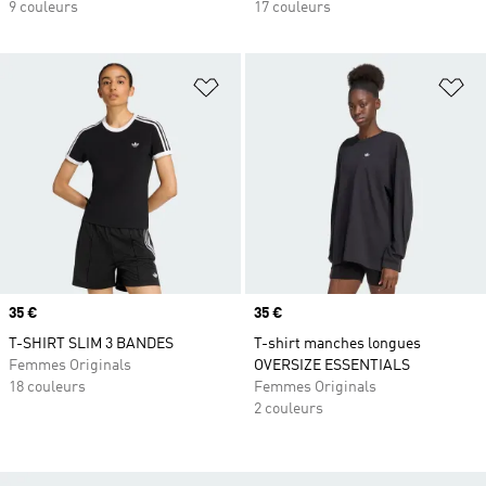
9 couleurs
17 couleurs
Ajouter à la Liste de produits favor
Aj
Prix
35 €
Prix
35 €
T-SHIRT SLIM 3 BANDES
T-shirt manches longues
Femmes Originals
OVERSIZE ESSENTIALS
18 couleurs
Femmes Originals
2 couleurs