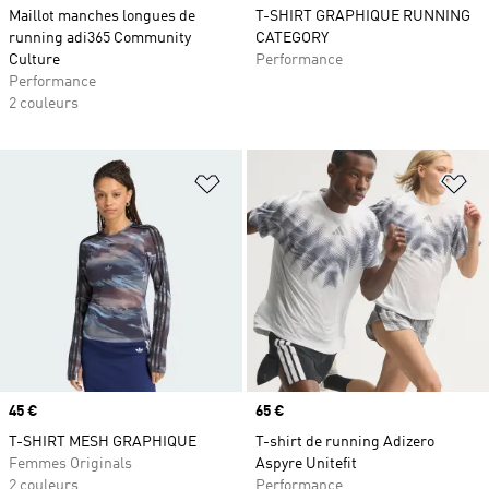
Maillot manches longues de
T-SHIRT GRAPHIQUE RUNNING
running adi365 Community
CATEGORY
Culture
Performance
Performance
2 couleurs
Ajouter à la Liste de produits favor
Aj
Prix
45 €
Prix
65 €
T-SHIRT MESH GRAPHIQUE
T-shirt de running Adizero
Femmes Originals
Aspyre Unitefit
2 couleurs
Performance