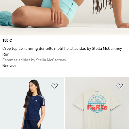
Prix
150 €
Crop top de running dentelle motif floral adidas by Stella McCartney
Run
Femmes adidas by Stella McCartney
Nouveau
Ajouter à la Liste de produits favor
Aj