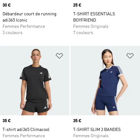
Prix
30 €
Prix
25 €
Débardeur court de running
T-SHIRT ESSENTIALS
adi365 Iconic
BOYFRIEND
Femmes Performance
Femmes Originals
3 couleurs
7 couleurs
Ajouter à la Liste de produits favor
Aj
Prix
35 €
Prix
35 €
T-shirt adi365 Climacool
T-SHIRT SLIM 3 BANDES
Femmes Performance
Femmes Originals