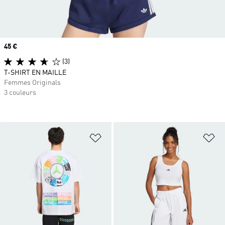
Prix
45 €
(3)
T-SHIRT EN MAILLE
Femmes Originals
3 couleurs
Ajouter à la Liste de produits favor
Aj