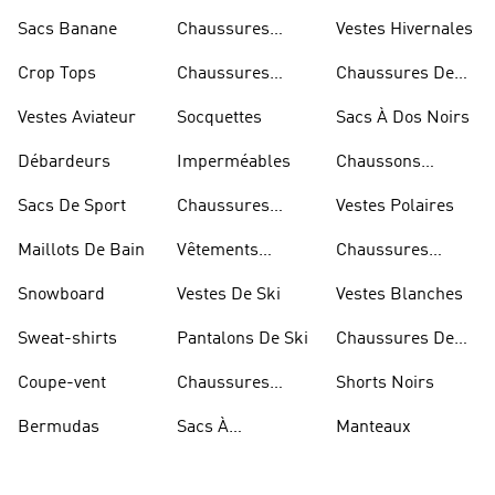
Skateur
Sacs Banane
Chaussures
Vestes Hivernales
Bleues
Crop Tops
Chaussures
Chaussures De
Dorées
Marche
Vestes Aviateur
Socquettes
Sacs À Dos Noirs
Débardeurs
Imperméables
Chaussons
D'escalade
Sacs De Sport
Chaussures
Vestes Polaires
Blanches
Maillots De Bain
Vêtements
Chaussures
Sportifs
D'haltérophilie
Snowboard
Vestes De Ski
Vestes Blanches
Sweat-shirts
Pantalons De Ski
Chaussures De
Basketball
Coupe-vent
Chaussures
Shorts Noirs
Rouges
Bermudas
Sacs À
Manteaux
Bandoulière