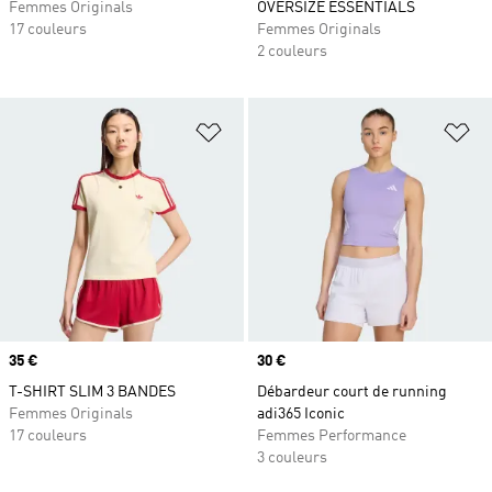
Femmes Originals
OVERSIZE ESSENTIALS
17 couleurs
Femmes Originals
2 couleurs
Ajouter à la Liste de produits favor
Aj
Prix
35 €
Prix
30 €
T-SHIRT SLIM 3 BANDES
Débardeur court de running
Femmes Originals
adi365 Iconic
17 couleurs
Femmes Performance
3 couleurs