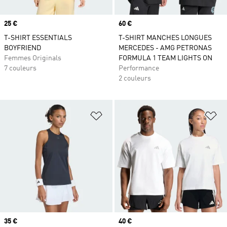
Prix
25 €
Prix
60 €
T-SHIRT ESSENTIALS
T-SHIRT MANCHES LONGUES
BOYFRIEND
MERCEDES - AMG PETRONAS
Femmes Originals
FORMULA 1 TEAM LIGHTS ON
7 couleurs
Performance
2 couleurs
Ajouter à la Liste de produits favor
Aj
Prix
35 €
Prix
40 €