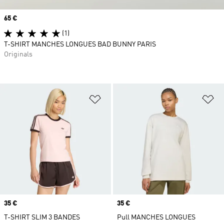
Prix
65 €
(1)
T-SHIRT MANCHES LONGUES BAD BUNNY PARIS
Originals
Ajouter à la Liste de produits favor
Aj
Prix
35 €
Prix
35 €
T-SHIRT SLIM 3 BANDES
Pull MANCHES LONGUES