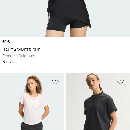
Prix
50 €
HAUT ASYMÉTRIQUE
Femmes Originals
Nouveau
Ajouter à la Liste de produits favor
Aj