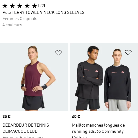
(22)
Polo TERRY TOWEL V NECK LONG SLEEVES
Femmes Originals
4 couleurs
Ajouter à la Liste de produits favor
Aj
Prix
35 €
Prix
40 €
DÉBARDEUR DE TENNIS
Maillot manches longues de
CLIMACOOL CLUB
running adi365 Community
Femmes Performance
Culture