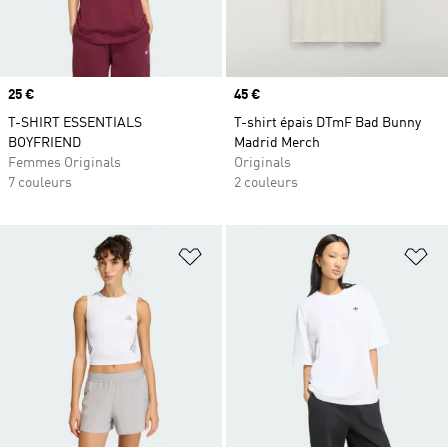
Prix
25 €
Prix
45 €
T-SHIRT ESSENTIALS
T-shirt épais DTmF Bad Bunny
BOYFRIEND
Madrid Merch
Femmes Originals
Originals
7 couleurs
2 couleurs
Ajouter à la Liste de produits favor
Aj