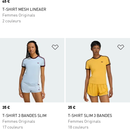
Prix
45 €
T-SHIRT MESH LINEAER
Femmes Originals
2 couleurs
Ajouter à la Liste de produits favor
Aj
Prix
35 €
Prix
35 €
T-SHIRT 3 BANDES SLIM
T-SHIRT SLIM 3 BANDES
Femmes Originals
Femmes Originals
17 couleurs
18 couleurs