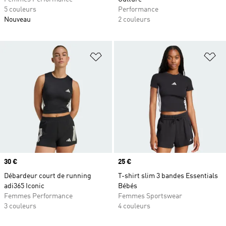
5 couleurs
Performance
Nouveau
2 couleurs
Ajouter à la Liste de produits favor
Aj
Prix
30 €
Prix
25 €
Débardeur court de running
T-shirt slim 3 bandes Essentials
adi365 Iconic
Bébés
Femmes Performance
Femmes Sportswear
3 couleurs
4 couleurs