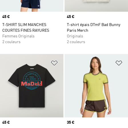
Prix
45 €
Prix
45 €
T-SHIRT SLIM MANCHES
T-shirt épais DTmF Bad Bunny
COURTES FINES RAYURES
Paris Merch
Femmes Originals
Originals
2 couleurs
2 couleurs
Ajouter à la Liste de produits favor
Aj
Prix
45 €
Prix
35 €