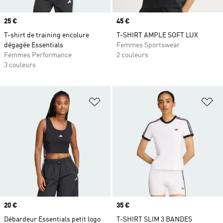
Prix
25 €
Prix
45 €
T-shirt de training encolure
T-SHIRT AMPLE SOFT LUX
dégagée Essentials
Femmes Sportswear
Femmes Performance
2 couleurs
3 couleurs
Ajouter à la Liste de produits favor
Aj
Prix
20 €
Prix
35 €
Débardeur Essentials petit logo
T-SHIRT SLIM 3 BANDES