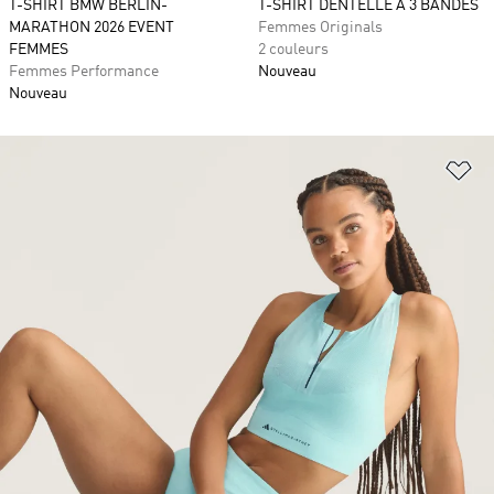
T-SHIRT BMW BERLIN-
T-SHIRT DENTELLE À 3 BANDES
MARATHON 2026 EVENT
Femmes Originals
FEMMES
2 couleurs
Femmes Performance
Nouveau
Nouveau
Aj