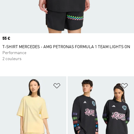
Prix
55 €
T-SHIRT MERCEDES - AMG PETRONAS FORMULA 1 TEAM LIGHTS ON
Performance
2 couleurs
Ajouter à la Liste de produits favor
Aj