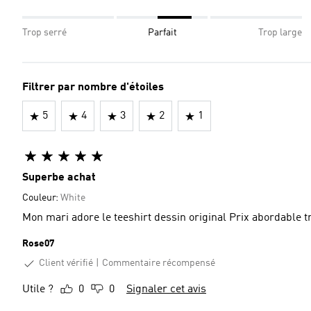
Trop serré
Parfait
Trop large
Filtrer par nombre d'étoiles
5
4
3
2
1
Superbe achat
Couleur:
White
Mon mari adore le teeshirt dessin orig
Rose07
Client vérifié
Commentaire récompensé
Utile ?
0
0
Signaler cet avis