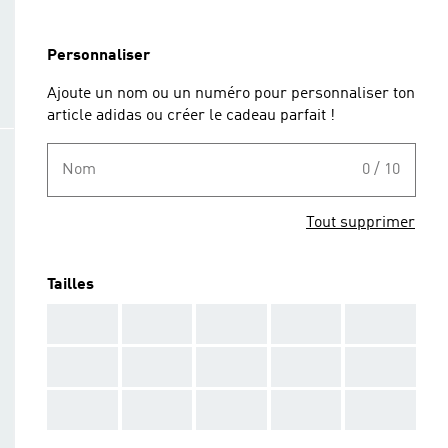
Personnaliser
Ajoute un nom ou un numéro pour personnaliser ton
article adidas ou créer le cadeau parfait !
Nom
0 / 10
Tout supprimer
Tailles
AAA
AAA
AAA
AAA
AAA
AAA
AAA
AAA
AAA
AAA
AAA
AAA
AAA
AAA
AAA