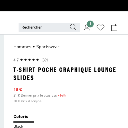
1
Hommes • Sportswear
4.7
(39)
T-SHIRT POCHE GRAPHIQUE LOUNGE
SLIDES
Prix en promo
18 €
21 € Dernier prix le plus bas
-14%
Réduction
30 € Prix d'origine
Coloris
Black