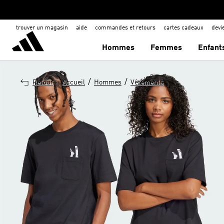
trouver un magasin
aide
commandes et retours
cartes cadeaux
dev
Hommes
Femmes
Enfant
/
/
Retour
Accueil
Hommes
Vêtements