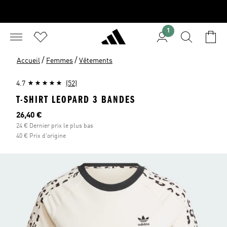
1
/
/
Accueil
Femmes
Vêtements
4.7
(52)
T-SHIRT LEOPARD 3 BANDES
Prix actuel
26,40 €
24 € Dernier prix le plus bas
40 € Prix d'origine