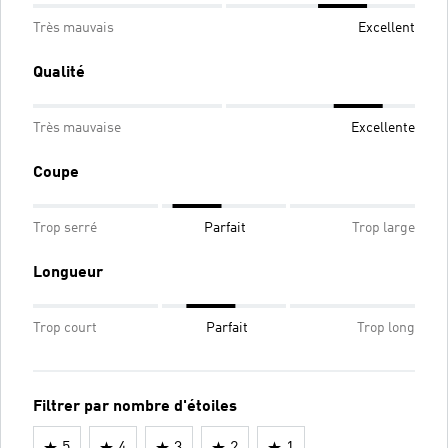
Très mauvais
Excellent
Qualité
Très mauvaise
Excellente
Coupe
Trop serré
Parfait
Trop large
Longueur
Trop court
Parfait
Trop long
Filtrer par nombre d'étoiles
5
4
3
2
1