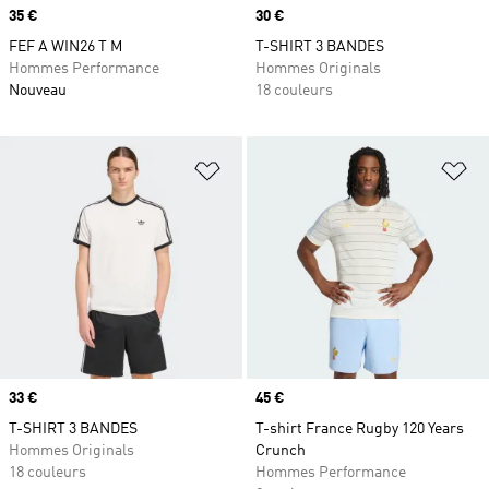
Prix
35 €
Prix
30 €
FEF A WIN26 T M
T-SHIRT 3 BANDES
Hommes Performance
Hommes Originals
Nouveau
18 couleurs
Ajouter à la Liste de produits favor
Aj
Prix
33 €
Prix
45 €
T-SHIRT 3 BANDES
T-shirt France Rugby 120 Years
Hommes Originals
Crunch
18 couleurs
Hommes Performance