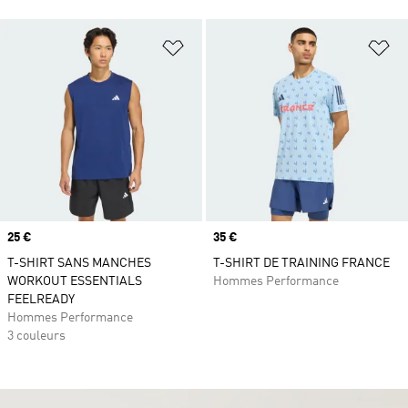
Ajouter à la Liste de produits favor
Aj
Prix
25 €
Prix
35 €
T-SHIRT SANS MANCHES
T-SHIRT DE TRAINING FRANCE
WORKOUT ESSENTIALS
Hommes Performance
FEELREADY
Hommes Performance
3 couleurs