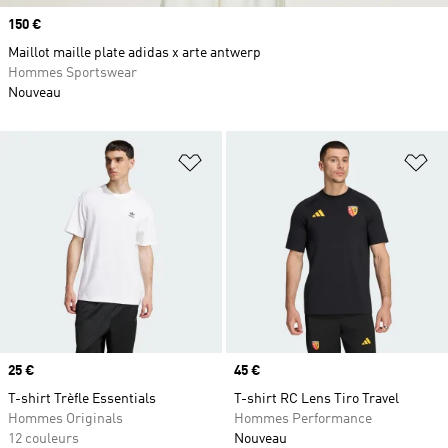
Prix
150 €
Maillot maille plate adidas x arte antwerp
Hommes Sportswear
Nouveau
Ajouter à la Liste de produits favor
Aj
Prix
25 €
Prix
45 €
T-shirt Trèfle Essentials
T-shirt RC Lens Tiro Travel
Hommes Originals
Hommes Performance
12 couleurs
Nouveau