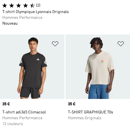
(2)
T-shirt Olympique Lyonnais Originals
Hommes Performance
Nouveau
Ajouter à la Liste de produits favor
Aj
Prix
35 €
Prix
35 €
T-shirt adi365 Climacool
T-SHIRT GRAPHIQUE 70s
Hommes Performance
Hommes Originals
12 couleurs