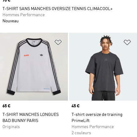
Prix
70 €
T-SHIRT SANS MANCHES OVERSIZE TENNIS CLIMACOOL+
Hommes Performance
Nouveau
Ajouter à la Liste de produits favor
Aj
Prix
65 €
Prix
45 €
T-SHIRT MANCHES LONGUES
T-shirt oversize de training
BAD BUNNY PARIS
PrimeLift
Originals
Hommes Performance
2 couleurs