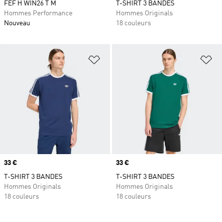
FEF H WIN26 T M
T-SHIRT 3 BANDES
Hommes Performance
Hommes Originals
Nouveau
18 couleurs
Ajouter à la Liste de produits favor
Aj
Prix
33 €
Prix
33 €
T-SHIRT 3 BANDES
T-SHIRT 3 BANDES
Hommes Originals
Hommes Originals
18 couleurs
18 couleurs