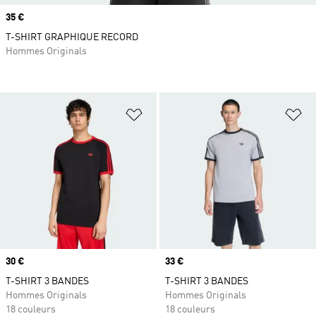
Prix
35 €
T-SHIRT GRAPHIQUE RECORD
Hommes Originals
Ajouter à la Liste de produits favor
Aj
Prix
30 €
Prix
33 €
T-SHIRT 3 BANDES
T-SHIRT 3 BANDES
Hommes Originals
Hommes Originals
18 couleurs
18 couleurs