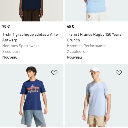
Prix
70 €
Prix
45 €
T-shirt graphique adidas x Arte
T-shirt France Rugby 120 Years
Antwerp
Crunch
Hommes Sportswear
Hommes Performance
2 couleurs
2 couleurs
Nouveau
Nouveau
Ajouter à la Liste de produits favor
Aj