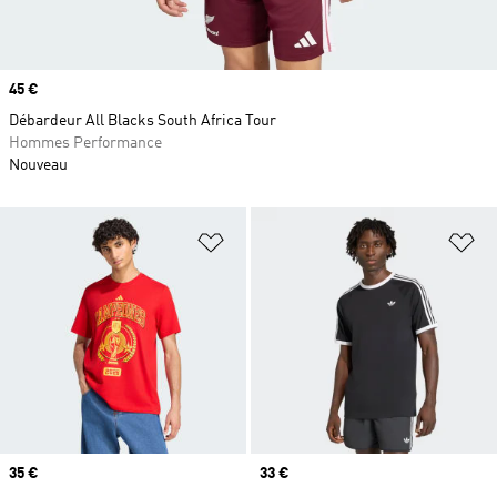
Prix
45 €
Débardeur All Blacks South Africa Tour
Hommes Performance
Nouveau
Ajouter à la Liste de produits favor
Aj
Prix
35 €
Prix
33 €