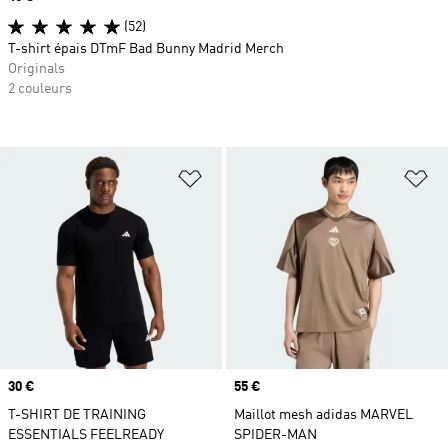
(52)
T-shirt épais DTmF Bad Bunny Madrid Merch
Originals
2 couleurs
Ajouter à la Liste de produits favor
Aj
Prix
30 €
Prix
55 €
T-SHIRT DE TRAINING
Maillot mesh adidas MARVEL
ESSENTIALS FEELREADY
SPIDER-MAN