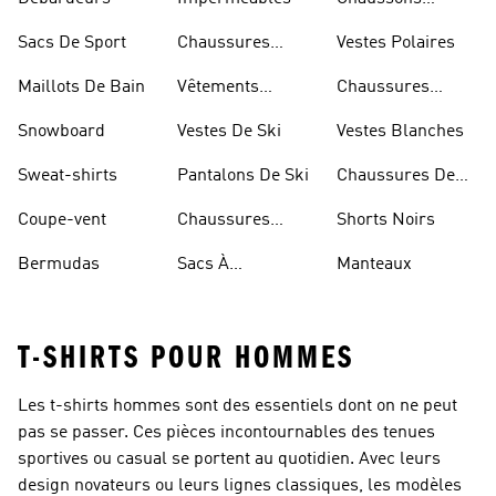
D'escalade
Sacs De Sport
Chaussures
Vestes Polaires
Blanches
Maillots De Bain
Vêtements
Chaussures
Sportifs
D'haltérophilie
Snowboard
Vestes De Ski
Vestes Blanches
Sweat-shirts
Pantalons De Ski
Chaussures De
Basketball
Coupe-vent
Chaussures
Shorts Noirs
Rouges
Bermudas
Sacs À
Manteaux
Bandoulière
T-SHIRTS POUR HOMMES
Les t-shirts hommes sont des essentiels dont on ne peut
pas se passer. Ces pièces incontournables des tenues
sportives ou casual se portent au quotidien. Avec leurs
design novateurs ou leurs lignes classiques, les modèles