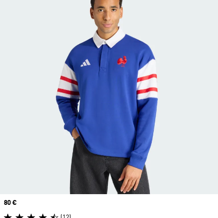
Prix
80 €
(12)