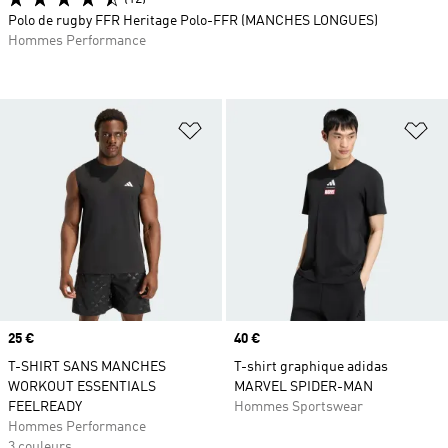
Polo de rugby FFR Heritage Polo-FFR (MANCHES LONGUES)
Hommes Performance
Ajouter à la Liste de produits favor
Aj
Prix
25 €
Prix
40 €
T-SHIRT SANS MANCHES
T-shirt graphique adidas
WORKOUT ESSENTIALS
MARVEL SPIDER-MAN
FEELREADY
Hommes Sportswear
Hommes Performance
3 couleurs