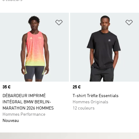
Ajouter à la Liste de produits favor
Aj
Prix
35 €
Prix
25 €
DÉBARDEUR IMPRIMÉ
T-shirt Trèfle Essentials
INTÉGRAL BMW BERLIN-
Hommes Originals
MARATHON 2026 HOMMES
12 couleurs
Hommes Performance
Nouveau