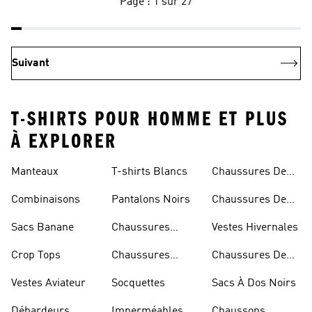
Page : 1 sur 27
Suivant
T-SHIRTS POUR HOMME ET PLUS
À EXPLORER
Manteaux
T-shirts Blancs
Chaussures De
Rugby
Combinaisons
Pantalons Noirs
Chaussures De
Skateur
Sacs Banane
Chaussures
Vestes Hivernales
Bleues
Crop Tops
Chaussures
Chaussures De
Dorées
Marche
Vestes Aviateur
Socquettes
Sacs À Dos Noirs
Débardeurs
Imperméables
Chaussons