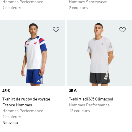
Hommes Performance
Hommes Sportswear
9 couleurs
2 couleurs
Ajouter à la Liste de produits favor
Aj
Prix
45 €
Prix
35 €
T-shirt de rugby de voyage
T-shirt adi365 Climacool
France Hommes
Hommes Performance
Hommes Performance
12 couleurs
2 couleurs
Nouveau