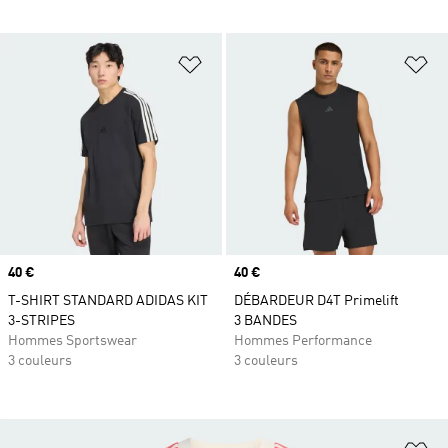
Ajouter à la Liste de produits favor
Aj
Prix
40 €
Prix
40 €
T-SHIRT STANDARD ADIDAS KIT
DÉBARDEUR D4T Primelift
3-STRIPES
3 BANDES
Hommes Sportswear
Hommes Performance
3 couleurs
3 couleurs
Aj