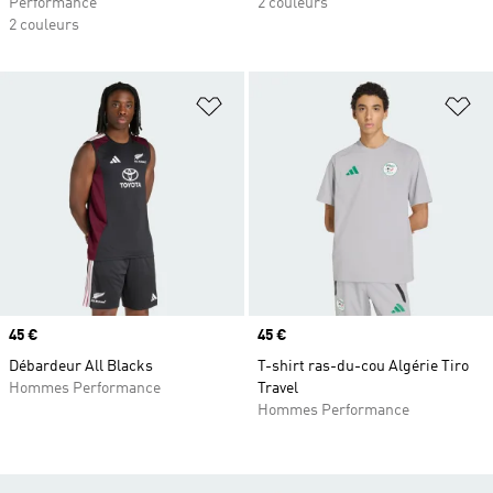
Performance
2 couleurs
2 couleurs
Ajouter à la Liste de produits favor
Aj
Prix
45 €
Prix
45 €
Débardeur All Blacks
T-shirt ras-du-cou Algérie Tiro
Hommes Performance
Travel
Hommes Performance