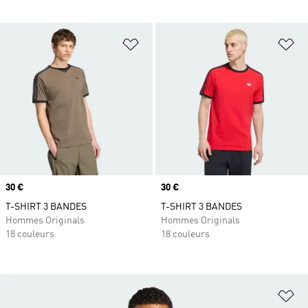
Ajouter à la Liste de produits favor
Aj
Prix
30 €
Prix
30 €
T-SHIRT 3 BANDES
T-SHIRT 3 BANDES
Hommes Originals
Hommes Originals
18 couleurs
18 couleurs
Aj