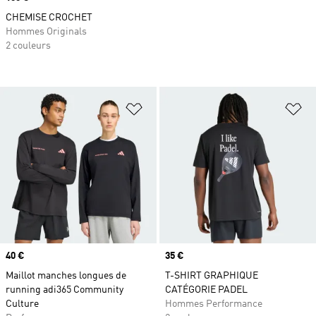
CHEMISE CROCHET
Hommes Originals
2 couleurs
Ajouter à la Liste de produits favor
Aj
Prix
40 €
Prix
35 €
Maillot manches longues de
T-SHIRT GRAPHIQUE
running adi365 Community
CATÉGORIE PADEL
Culture
Hommes Performance