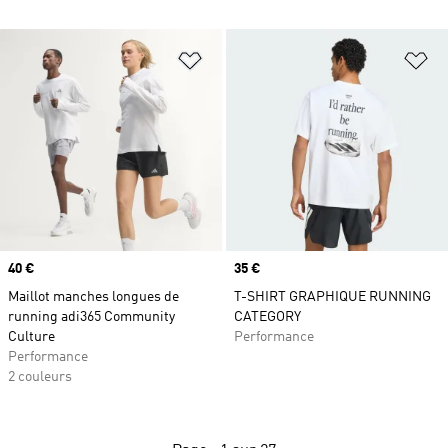
Ajouter à la Liste de produits favor
Aj
Prix
40 €
Prix
35 €
Maillot manches longues de
T-SHIRT GRAPHIQUE RUNNING
running adi365 Community
CATEGORY
Culture
Performance
Performance
2 couleurs