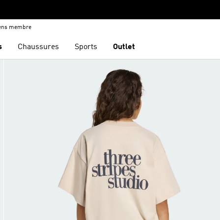
iens membre
s
Chaussures
Sports
Outlet