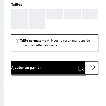
Tailles
AAA
AAA
AAA
AAA
AAA
AAA
AAA
Taille normalement.
Nous te recommandons de
choisir ta taille habituelle.
Ajouter au panier