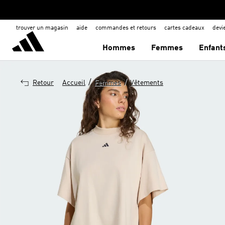
trouver un magasin
aide
commandes et retours
cartes cadeaux
dev
Hommes
Femmes
Enfant
/
/
Retour
Accueil
Femmes
Vêtements