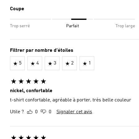
Coupe
Trop serré
Parfait
Trop large
Filtrer par nombre d'étoiles
5
4
3
2
1
nickel, confortable
t-shirt confortable, agréable à porter. très belle couleur
Utile ?
0
0
Signaler cet avis