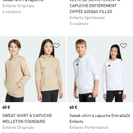
Sweat-shirt à capuche
VESTE DE SURVÊTEMENT À
Enfants Originals
CAPUCHE ENTIÈREMENT
4 couleurs
ZIPPÉE ADIDAS FILLES
Enfants Sportswear
3 couleurs
Ajouter à la Liste de produits favor
Aj
Prix
40 €
Prix
40 €
SWEAT-SHIRT À CAPUCHE
Sweat-shirt à capuche Entrada26
MOLLETON STANDARD
Enfants
Enfants Originals
Enfants Performance