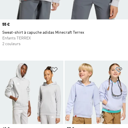
Prix
55 €
Sweat-shirt à capuche adidas Minecraft Terrex
Enfants TERREX
2 couleurs
Ajouter à la Liste de produits favor
Aj