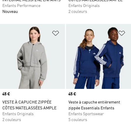
INTÉGRAL MESSI ZNE ENFANTS
CÔTES MATELASSÉES AMPLE
Enfants Performance
Enfants Originals
Nouveau
2 couleurs
Ajouter à la Liste de produits favor
Aj
Prix
45 €
Prix
45 €
VESTE À CAPUCHE ZIPPÉE
Veste à capuche entièrement
CÔTES MATELASSÉES AMPLE
zippée Essentials Enfants
Enfants Originals
Enfants Sportswear
2 couleurs
5 couleurs