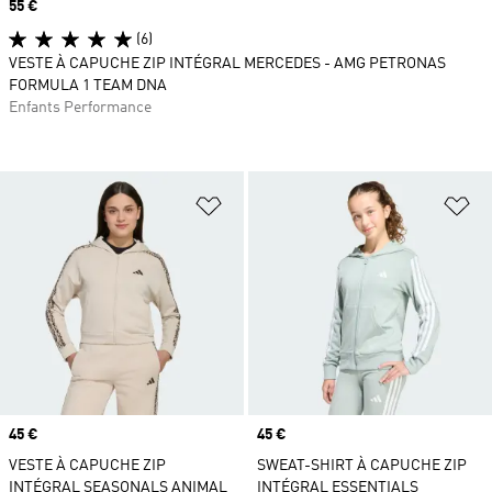
Prix
55 €
(6)
VESTE À CAPUCHE ZIP INTÉGRAL MERCEDES - AMG PETRONAS
FORMULA 1 TEAM DNA
Enfants Performance
Ajouter à la Liste de produits favor
Aj
Prix
45 €
Prix
45 €
VESTE À CAPUCHE ZIP
SWEAT-SHIRT À CAPUCHE ZIP
INTÉGRAL SEASONALS ANIMAL
INTÉGRAL ESSENTIALS