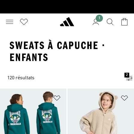
1
SWEATS À CAPUCHE ·
ENFANTS
2
120 résultats
Ajouter à la Liste de produits favor
Aj