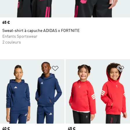
Prix
65 €
Sweat-shirt à capuche ADIDAS x FORTNITE
Enfants Sportswear
2 couleurs
Ajouter à la Liste de produits favor
Aj
Prix
40 €
Prix
45 €