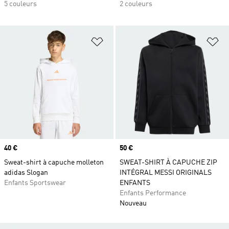
5 couleurs
2 couleurs
Ajouter à la Liste de produits favor
Aj
Prix
40 €
Prix
50 €
Sweat-shirt à capuche molleton
SWEAT-SHIRT À CAPUCHE ZIP
adidas Slogan
INTÉGRAL MESSI ORIGINALS
Enfants Sportswear
ENFANTS
Enfants Performance
Nouveau