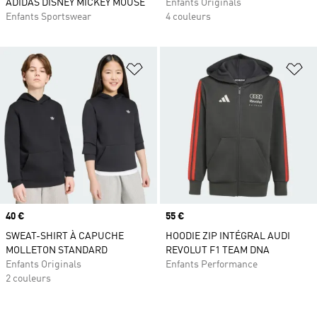
ADIDAS DISNEY MICKEY MOUSE
Enfants Originals
Enfants Sportswear
4 couleurs
Ajouter à la Liste de produits favor
Aj
Prix
40 €
Prix
55 €
SWEAT-SHIRT À CAPUCHE
HOODIE ZIP INTÉGRAL AUDI
MOLLETON STANDARD
REVOLUT F1 TEAM DNA
Enfants Originals
Enfants Performance
2 couleurs