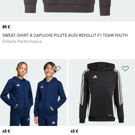
Prix
85 €
SWEAT-SHIRT À CAPUCHE PILOTE AUDI REVOLUT F1 TEAM YOUTH
Enfants Performance
Ajouter à la Liste de produits favor
Aj
Prix
45 €
Prix
45 €