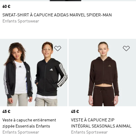
Prix
60 €
SWEAT-SHIRT À CAPUCHE ADIDAS MARVEL SPIDER-MAN
Enfants Sportswear
Ajouter à la Liste de produits favor
Aj
Prix
45 €
Prix
45 €
Veste à capuche entièrement
VESTE À CAPUCHE ZIP
zippée Essentials Enfants
INTÉGRAL SEASONALS ANIMAL
Enfants Sportswear
Enfants Sportswear