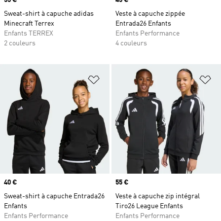
Prix
55 €
Prix
45 €
Sweat-shirt à capuche adidas
Veste à capuche zippée
Minecraft Terrex
Entrada26 Enfants
Enfants TERREX
Enfants Performance
2 couleurs
4 couleurs
Ajouter à la Liste de produits favor
Aj
Prix
40 €
Prix
55 €
Sweat-shirt à capuche Entrada26
Veste à capuche zip intégral
Enfants
Tiro26 League Enfants
Enfants Performance
Enfants Performance