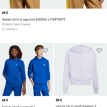
Prix
65 €
Sweat-shirt à capuche ADIDAS x FORTNITE
Enfants Sportswear
2 couleurs
Ajouter à la Liste de produits favor
Aj
Prix
45 €
Prix
50 €