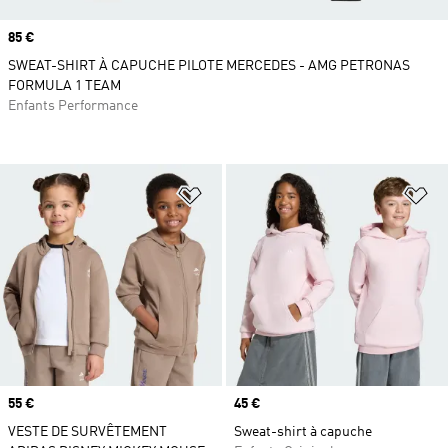
Prix
85 €
SWEAT-SHIRT À CAPUCHE PILOTE MERCEDES - AMG PETRONAS
FORMULA 1 TEAM
Enfants Performance
Ajouter à la Liste de produits favor
Aj
Prix
55 €
Prix
45 €
VESTE DE SURVÊTEMENT
Sweat-shirt à capuche