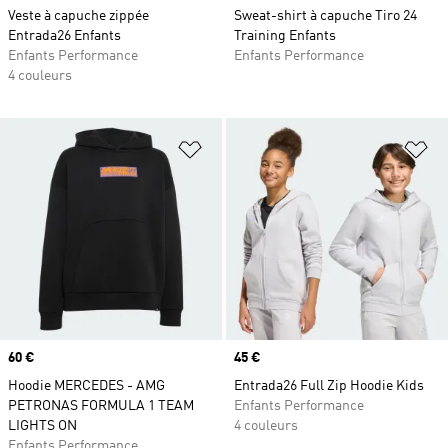
Veste à capuche zippée
Sweat-shirt à capuche Tiro 24
Entrada26 Enfants
Training Enfants
Enfants Performance
Enfants Performance
4 couleurs
Ajouter à la Liste de produits favor
Aj
Prix
60 €
Prix
45 €
Hoodie MERCEDES - AMG
Entrada26 Full Zip Hoodie Kids
PETRONAS FORMULA 1 TEAM
Enfants Performance
LIGHTS ON
4 couleurs
Enfants Performance