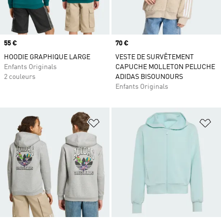
Prix
55 €
Prix
70 €
HOODIE GRAPHIQUE LARGE
VESTE DE SURVÊTEMENT
Enfants Originals
CAPUCHE MOLLETON PELUCHE
2 couleurs
ADIDAS BISOUNOURS
Enfants Originals
Ajouter à la Liste de produits favor
Aj