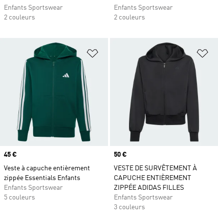
Enfants Sportswear
Enfants Sportswear
2 couleurs
2 couleurs
Ajouter à la Liste de produits favor
Aj
Prix
45 €
Prix
50 €
Veste à capuche entièrement
VESTE DE SURVÊTEMENT À
zippée Essentials Enfants
CAPUCHE ENTIÈREMENT
Enfants Sportswear
ZIPPÉE ADIDAS FILLES
5 couleurs
Enfants Sportswear
3 couleurs