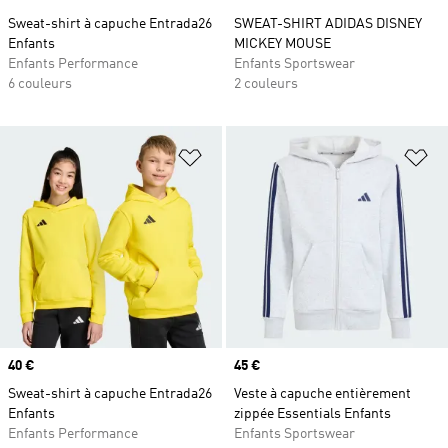
Sweat-shirt à capuche Entrada26
SWEAT-SHIRT ADIDAS DISNEY
Enfants
MICKEY MOUSE
Enfants Performance
Enfants Sportswear
6 couleurs
2 couleurs
Ajouter à la Liste de produits favor
Aj
Prix
40 €
Prix
45 €
Sweat-shirt à capuche Entrada26
Veste à capuche entièrement
Enfants
zippée Essentials Enfants
Enfants Performance
Enfants Sportswear