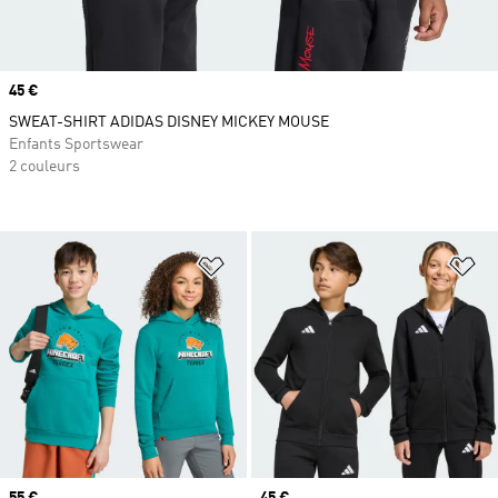
Prix
45 €
SWEAT-SHIRT ADIDAS DISNEY MICKEY MOUSE
Enfants Sportswear
2 couleurs
Ajouter à la Liste de produits favor
Aj