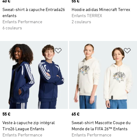
Prix
40 €
Prix
55 €
Sweat-shirt à capuche Entrada26
Hoodie adidas Minecraft Terrex
enfants
Enfants TERREX
Enfants Performance
2 couleurs
6 couleurs
Ajouter à la Liste de produits favor
Aj
Prix
55 €
Prix
65 €
Veste à capuche zip intégral
Sweat-shirt Mascotte Coupe du
Tiro26 League Enfants
Monde de la FIFA 26™ Enfants
Enfants Performance
Enfants Performance