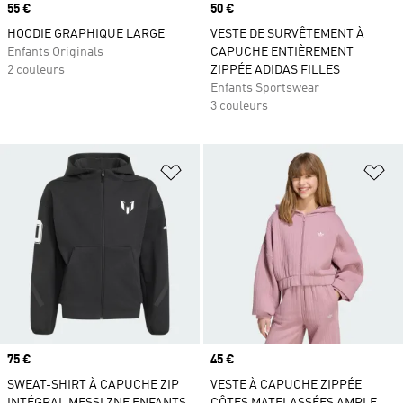
Prix
55 €
Prix
50 €
HOODIE GRAPHIQUE LARGE
VESTE DE SURVÊTEMENT À
Enfants Originals
CAPUCHE ENTIÈREMENT
2 couleurs
ZIPPÉE ADIDAS FILLES
Enfants Sportswear
3 couleurs
Ajouter à la Liste de produits favor
Aj
Prix
75 €
Prix
45 €
SWEAT-SHIRT À CAPUCHE ZIP
VESTE À CAPUCHE ZIPPÉE