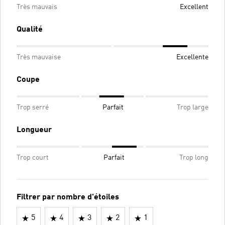
Très mauvais
Excellent
Qualité
Très mauvaise
Excellente
Coupe
Trop serré
Parfait
Trop large
Longueur
Trop court
Parfait
Trop long
Filtrer par nombre d'étoiles
5
4
3
2
1