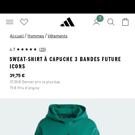
1
/
/
Accueil
Hommes
Vêtements
4.7
(35)
SWEAT-SHIRT À CAPUCHE 3 BANDES FUTURE
ICONS
Prix actuel
39,75 €
37,50 € Dernier prix le plus bas
75 € Prix d'origine