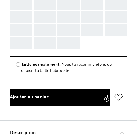
AAA
AAA
AAA
AAA
AAA
AAA
AAA
AAA
AAA
AAA
AAA
AAA
AAA
AAA
AAA
AAA
AAA
AAA
Taille normalement.
Nous te recommandons de
choisir ta taille habituelle.
Ajouter au panier
Description