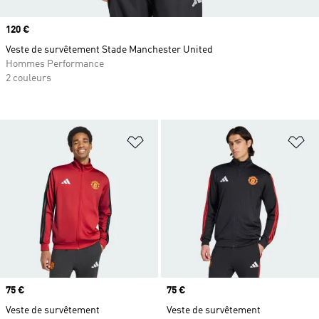
Prix
120 €
Veste de survêtement Stade Manchester United
Hommes Performance
2 couleurs
Ajouter à la Liste de produits favor
Aj
Prix
75 €
Prix
75 €
Veste de survêtement
Veste de survêtement