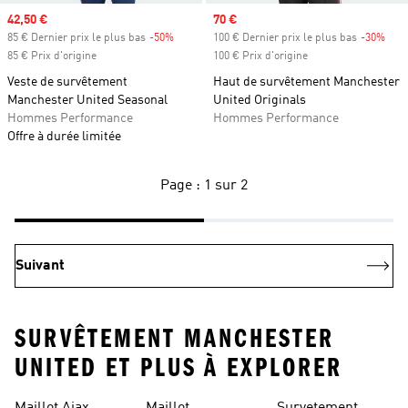
Prix soldé
42,50 €
Prix soldé
70 €
85 € Dernier prix le plus bas
-50%
Rabais
100 € Dernier prix le plus bas
-30%
Raba
85 € Prix d'origine
100 € Prix d'origine
Veste de survêtement
Haut de survêtement Manchester
Manchester United Seasonal
United Originals
Hommes Performance
Hommes Performance
Offre à durée limitée
Page : 1 sur 2
Suivant
SURVÊTEMENT MANCHESTER
UNITED ET PLUS À EXPLORER