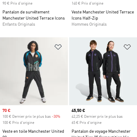
90 € Prix d'origine
140 € Prix d'origine
Pantalon de survêtement
Veste Manchester United Terrace
Manchester United Terrace Icons
Icons Half-Zip
Enfants Originals
Hommes Originals
Ajouter à la Liste de produits favor
Aj
Prix soldé
70 €
Prix actuel
45,50 €
100 € Dernier prix le plus bas
-30%
Rabais
42,25 € Dernier prix le plus bas
100 € Prix d'origine
65 € Prix d'origine
Veste en toile Manchester United
Pantalon de voyage Manchester