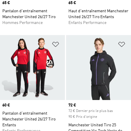
Prix
65 €
Prix
65 €
Pantalon d'entraînement
Haut d'entraînement Manchester
Manchester United 26/27 Tiro
United 26/27 Tiro Enfants
Hommes Performance
Enfants Performance
Ajouter à la Liste de produits favor
Aj
Prix
60 €
Prix actuel
72 €
72 € Dernier prix le plus bas
Pantalon d’entraînement
90 € Prix d'origine
Manchester United 26/27 Tiro
Enfants
Manchester United Tiro 25