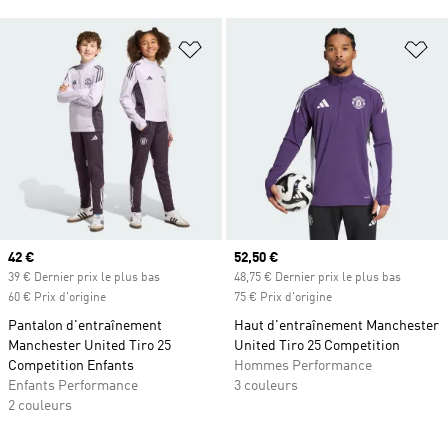
Ajouter à la Liste de produits favor
Aj
Prix actuel
42 €
Prix actuel
52,50 €
39 € Dernier prix le plus bas
48,75 € Dernier prix le plus bas
60 € Prix d'origine
75 € Prix d'origine
Pantalon d'entraînement
Haut d'entraînement Manchester
Manchester United Tiro 25
United Tiro 25 Competition
Competition Enfants
Hommes Performance
Enfants Performance
3 couleurs
2 couleurs