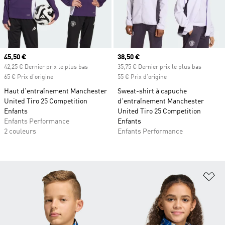
Prix actuel
45,50 €
Prix actuel
38,50 €
42,25 € Dernier prix le plus bas
35,75 € Dernier prix le plus bas
65 € Prix d'origine
55 € Prix d'origine
Haut d'entraînement Manchester
Sweat-shirt à capuche
United Tiro 25 Competition
d'entraînement Manchester
Enfants
United Tiro 25 Competition
Enfants Performance
Enfants
2 couleurs
Enfants Performance
Aj