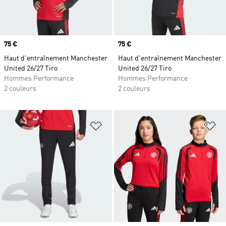
Prix
75 €
Prix
75 €
Haut d'entraînement Manchester
Haut d'entraînement Manchester
United 26/27 Tiro
United 26/27 Tiro
Hommes Performance
Hommes Performance
2 couleurs
2 couleurs
Ajouter à la Liste de produits favor
Aj