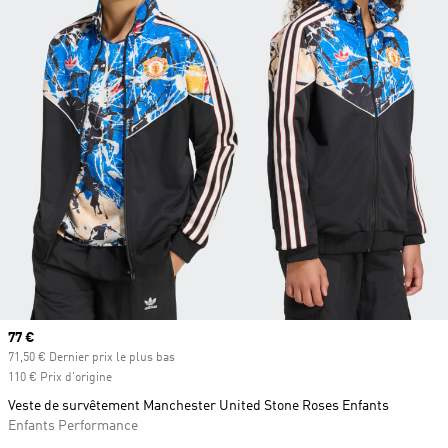
Prix actuel
77 €
71,50 € Dernier prix le plus bas
110 € Prix d'origine
Veste de survêtement Manchester United Stone Roses Enfants
Enfants Performance