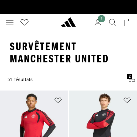
1
SURVÊTEMENT
MANCHESTER UNITED
2
51 résultats
Ajouter à la Liste de produits favor
Aj