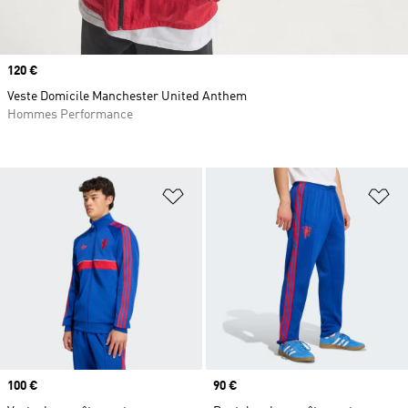
Prix
120 €
Veste Domicile Manchester United Anthem
Hommes Performance
Ajouter à la Liste de produits favor
Aj
Prix
100 €
Prix
90 €