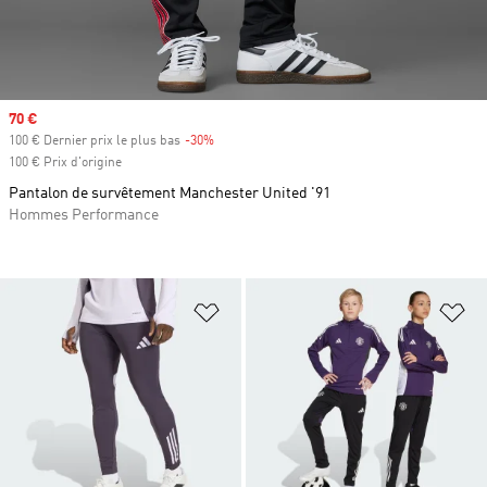
Prix soldé
70 €
100 € Dernier prix le plus bas
-30%
Rabais
100 € Prix d'origine
Pantalon de survêtement Manchester United '91
Hommes Performance
Ajouter à la Liste de produits favor
Aj