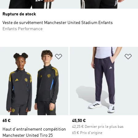
Rupture de stock
Veste de survêtement Manchester United Stadium Enfants
Enfants Performance
Ajouter à la Liste de produits favor
Aj
Prix
65 €
Prix actuel
45,50 €
42,25 € Dernier prix le plus bas
Haut d'entraînement compétition
65 € Prix d'origine
Manchester United Tiro 25