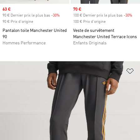
Prix soldé
63 €
Prix soldé
70 €
90 € Dernier prix le plus bas
-30%
Rabais
100 € Dernier prix le plus bas
-30%
Raba
90 € Prix d'origine
100 € Prix d'origine
Pantalon toile Manchester United
Veste de survêtement
90
Manchester United Terrace Icons
Hommes Performance
Enfants Originals
Aj