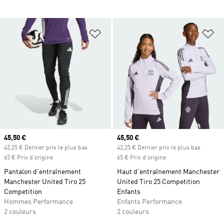
Ajouter à la Liste de produits favor
Aj
Prix actuel
45,50 €
Prix actuel
45,50 €
42,25 € Dernier prix le plus bas
42,25 € Dernier prix le plus bas
65 € Prix d'origine
65 € Prix d'origine
Pantalon d'entraînement
Haut d'entraînement Manchester
Manchester United Tiro 25
United Tiro 25 Competition
Competition
Enfants
Hommes Performance
Enfants Performance
2 couleurs
2 couleurs