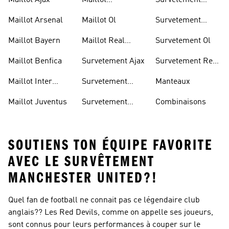
Maillot Ajax
Maillot
Survetement
Manchester
Juventus
Maillot Arsenal
Maillot Ol
Survetement
United
Manchester
Maillot Bayern
Maillot Real
Survetement Ol
United
Madrid
Maillot Benfica
Survetement Ajax
Survetement Real
Madrid
Maillot Inter
Survetement
Manteaux
Miami
Arsenal
Maillot Juventus
Survetement
Combinaisons
Bayern
SOUTIENS TON ÉQUIPE FAVORITE
AVEC LE SURVÊTEMENT
MANCHESTER UNITED?!
Quel fan de football ne connait pas ce légendaire club
anglais?? Les Red Devils, comme on appelle ses joueurs,
sont connus pour leurs performances à couper sur le