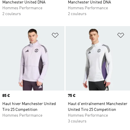
Manchester United DNA
Manchester United DNA
Hommes Performance
Hommes Performance
2 couleurs
2 couleurs
Ajouter à la Liste de produits favor
Aj
Prix
85 €
Prix
75 €
Haut hiver Manchester United
Haut d'entraînement Manchester
Tiro 25 Competition
United Tiro 25 Competition
Hommes Performance
Hommes Performance
3 couleurs