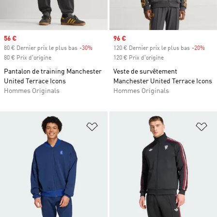
Prix soldé
56 €
Prix soldé
96 €
80 € Dernier prix le plus bas
-30%
Rabais
120 € Dernier prix le plus bas
-20%
Raba
80 € Prix d'origine
120 € Prix d'origine
Pantalon de training Manchester
Veste de survêtement
United Terrace Icons
Manchester United Terrace Icons
Hommes Originals
Hommes Originals
Ajouter à la Liste de produits favor
Aj