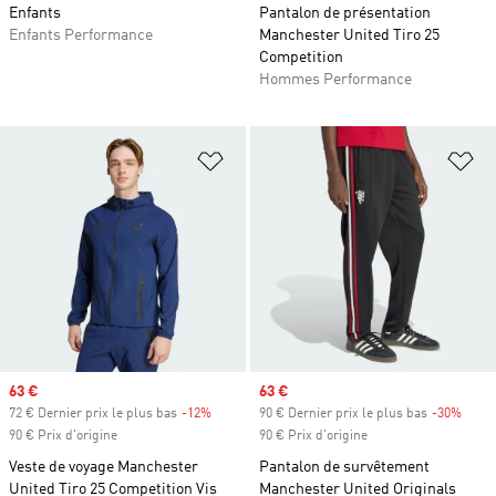
Enfants
Pantalon de présentation
Enfants Performance
Manchester United Tiro 25
Competition
Hommes Performance
Ajouter à la Liste de produits favor
Aj
Prix soldé
63 €
Prix soldé
63 €
72 € Dernier prix le plus bas
-12%
Rabais
90 € Dernier prix le plus bas
-30%
Rabai
90 € Prix d'origine
90 € Prix d'origine
Veste de voyage Manchester
Pantalon de survêtement
United Tiro 25 Competition Vis
Manchester United Originals