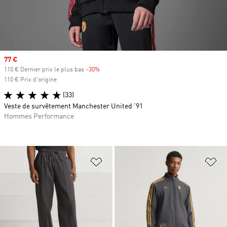
Prix soldé
77 €
110 € Dernier prix le plus bas
-30%
Rabais
110 € Prix d'origine
(33)
Veste de survêtement Manchester United '91
Hommes Performance
Ajouter à la Liste de produits favor
Aj