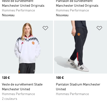
Veste de survêtement
Pantalon de survêtement
Manchester United Originals
Manchester United Originals
Hommes Performance
Hommes Performance
Nouveau
Nouveau
Ajouter à la Liste de produits favor
Aj
Prix
120 €
Prix
100 €
Veste de survêtement Stade
Pantalon Stadium Manchester
Manchester United
United
Hommes Performance
Hommes Performance
2 couleurs