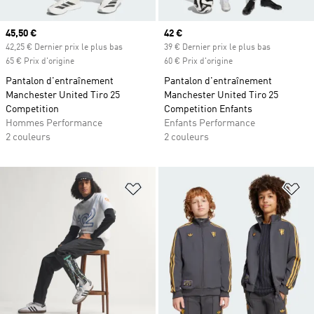
Prix actuel
45,50 €
Prix actuel
42 €
42,25 € Dernier prix le plus bas
39 € Dernier prix le plus bas
65 € Prix d'origine
60 € Prix d'origine
Pantalon d'entraînement
Pantalon d'entraînement
Manchester United Tiro 25
Manchester United Tiro 25
Competition
Competition Enfants
Hommes Performance
Enfants Performance
2 couleurs
2 couleurs
Ajouter à la Liste de produits favor
Aj