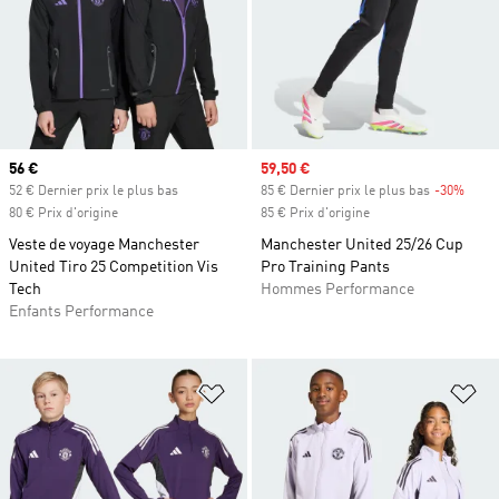
Prix actuel
56 €
Prix soldé
59,50 €
52 € Dernier prix le plus bas
85 € Dernier prix le plus bas
-30%
Rabai
80 € Prix d'origine
85 € Prix d'origine
Veste de voyage Manchester
Manchester United 25/26 Cup
United Tiro 25 Competition Vis
Pro Training Pants
Tech
Hommes Performance
Enfants Performance
Ajouter à la Liste de produits favor
Aj