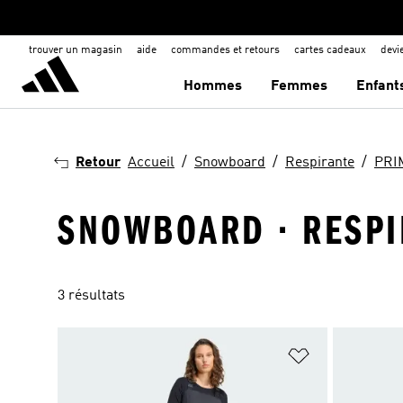
trouver un magasin
aide
commandes et retours
cartes cadeaux
dev
Hommes
Femmes
Enfant
Retour
Accueil
Snowboard
Respirante
PRI
SNOWBOARD · RESPI
3 résultats
Ajouter à la Li