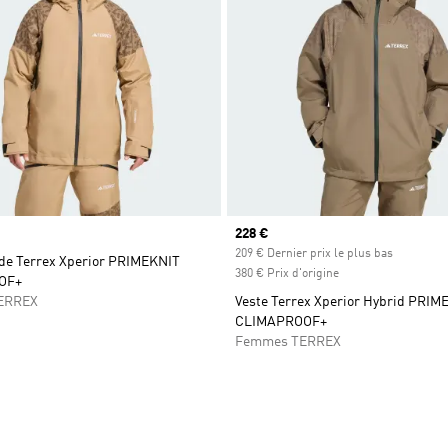
Prix actuel
228 €
209 € Dernier prix le plus bas
ide Terrex Xperior PRIMEKNIT
380 € Prix d'origine
OF+
ERREX
Veste Terrex Xperior Hybrid PRIM
CLIMAPROOF+
Femmes TERREX