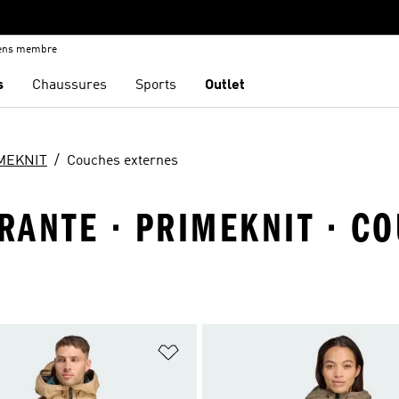
iens membre
s
Chaussures
Sports
Outlet
MEKNIT
Couches externes
RANTE · PRIMEKNIT · C
ste de produits favoris
Ajouter à la Liste de produits favor