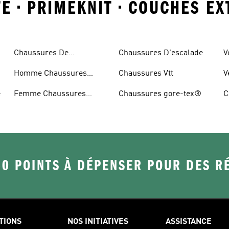
E • PRIMEKNIT • COUCHES EX
Chaussures De
Chaussures D'escalade
V
Randonnée
Homme Chaussures
Chaussures Vtt
V
Randonnée
e
Femme Chaussures
Chaussures gore-tex®
C
Randonnée
50 POINTS À DÉPENSER POUR DES 
TIONS
NOS INITIATIVES
ASSISTANCE