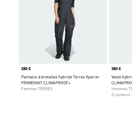
Prix
280 €
Prix
380 €
Pantalon à bretelles hybride Terrex Xperior
Veste hybr
PRIMEKNIT CLIMAPROOF+
CLIMAPRO
Femmes TERREX
Hommes T
2 couleurs