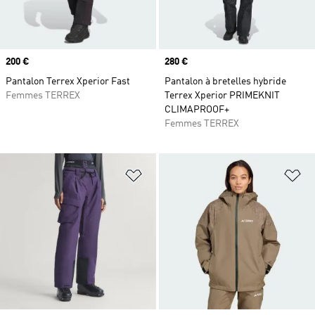
Prix
200 €
Prix
280 €
Pantalon Terrex Xperior Fast
Pantalon à bretelles hybride
Femmes TERREX
Terrex Xperior PRIMEKNIT
CLIMAPROOF+
Femmes TERREX
Ajouter à la Liste de produits favor
Aj