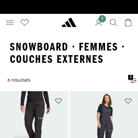
1
SNOWBOARD · FEMMES ·
COUCHES EXTERNES
3
6 résultats
Ajouter à la Liste de produits favor
Aj