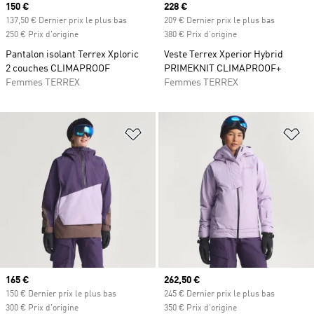
Prix actuel
150 €
Prix actuel
228 €
137,50 € Dernier prix le plus bas
209 € Dernier prix le plus bas
250 € Prix d'origine
380 € Prix d'origine
Pantalon isolant Terrex Xploric
Veste Terrex Xperior Hybrid
2 couches CLIMAPROOF
PRIMEKNIT CLIMAPROOF+
Femmes TERREX
Femmes TERREX
Ajouter à la Liste de produits favor
Aj
Prix actuel
165 €
Prix actuel
262,50 €
150 € Dernier prix le plus bas
245 € Dernier prix le plus bas
300 € Prix d'origine
350 € Prix d'origine