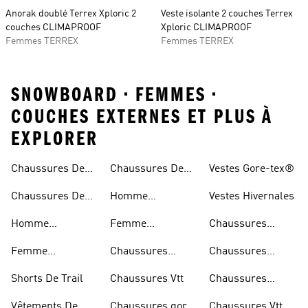
Anorak doublé Terrex Xploric 2
Veste isolante 2 couches Terrex
couches CLIMAPROOF
Xploric CLIMAPROOF
Femmes TERREX
Femmes TERREX
SNOWBOARD • FEMMES •
COUCHES EXTERNES ET PLUS À
EXPLORER
Chaussures De
Chaussures De
Vestes Gore-tex®
Trail
Randonnée
Chaussures De
Homme
Vestes Hivernales
Trail
Chaussures
Homme
Femme
Chaussures
Imperméables
Randonnée
Chaussures De
Chaussures
Outdoor
Femme
Chaussures
Chaussures
Trail
Randonnée
Chaussures De
D'escalade
Noires De Trail
Shorts De Trail
Chaussures Vtt
Chaussures
Trail
Noires De
Vêtements De
Chaussures gore-
Chaussures Vtt