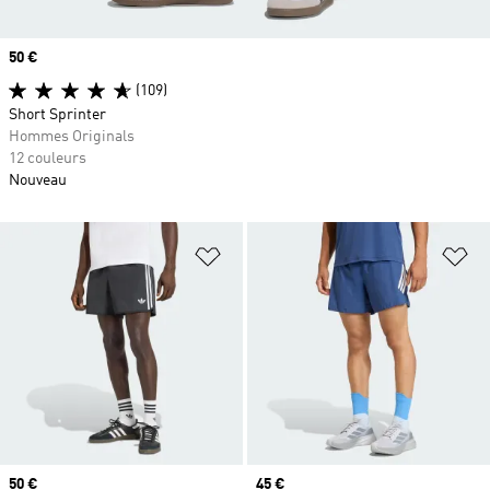
Prix
50 €
(109)
Short Sprinter
Hommes Originals
12 couleurs
Nouveau
Ajouter à la Liste de produits favor
Aj
Prix
50 €
Prix
45 €