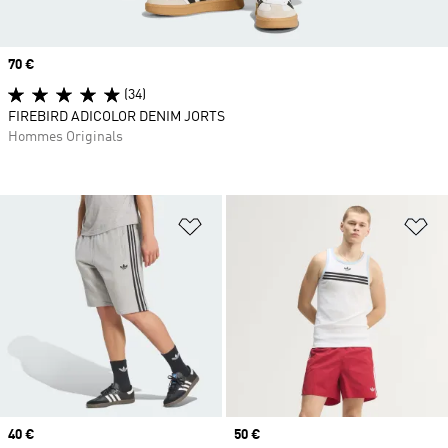
Prix
70 €
(34)
FIREBIRD ADICOLOR DENIM JORTS
Hommes Originals
Ajouter à la Liste de produits favor
Aj
Prix
40 €
Prix
50 €