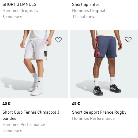
SHORT 3 BANDES
Short Sprinter
Hommes Originals
Hommes Originals
6 couleurs
12 couleurs
Ajouter à la Liste de produits favor
Aj
Prix
40 €
Prix
45 €
Short Club Tennis Climacool 3
Short de sport France Rugby
bandes
Hommes Performance
Hommes Performance
5 couleurs