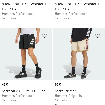
SHORT TOILE BASE WORKOUT
SHORT TOILE BASE WORKOUT
ESSENTIALS
ESSENTIALS
Hommes Performance
Hommes Performance
5 couleurs
5 couleurs
Ajouter à la Liste de produits favor
Aj
Prix
45 €
Prix
50 €
Short adi365 FORMOTION 2 en 1
Short Sprinter
Hommes Performance
Hommes Originals
3 couleurs
12 couleurs