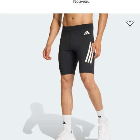
Nouveau
Aj