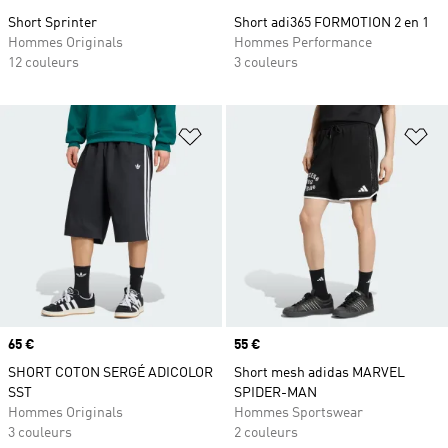
Short Sprinter
Short adi365 FORMOTION 2 en 1
Hommes Originals
Hommes Performance
12 couleurs
3 couleurs
Ajouter à la Liste de produits favor
Aj
Prix
65 €
Prix
55 €
SHORT COTON SERGÉ ADICOLOR
Short mesh adidas MARVEL
SST
SPIDER-MAN
Hommes Originals
Hommes Sportswear
3 couleurs
2 couleurs