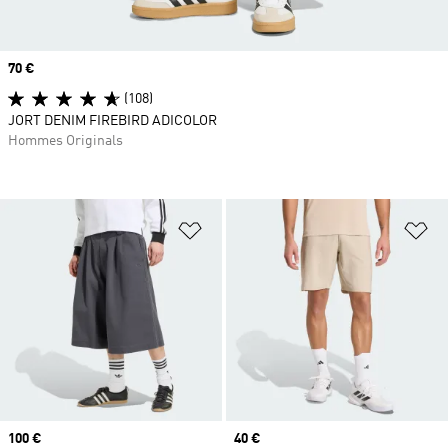
Prix
70 €
(108)
JORT DENIM FIREBIRD ADICOLOR
Hommes Originals
Ajouter à la Liste de produits favor
Aj
Prix
100 €
Prix
40 €