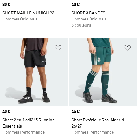
Prix
80 €
Prix
40 €
SHORT MAILLE MUNICH 93
SHORT 3 BANDES
Hommes Originals
Hommes Originals
6 couleurs
Ajouter à la Liste de produits favor
Aj
Prix
40 €
Prix
45 €
Short 2 en 1 adi365 Running
Short Extérieur Real Madrid
Essentials
26/27
Hommes Performance
Hommes Performance