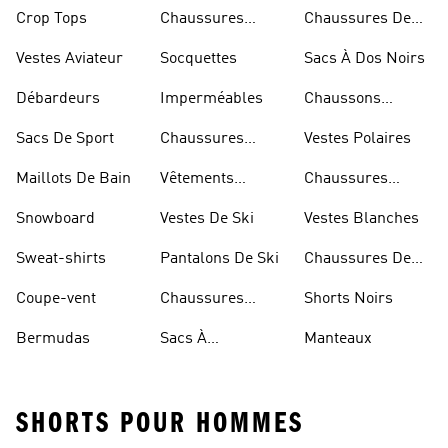
Bleues
Crop Tops
Chaussures
Chaussures De
Dorées
Marche
Vestes Aviateur
Socquettes
Sacs À Dos Noirs
Débardeurs
Imperméables
Chaussons
D'escalade
Sacs De Sport
Chaussures
Vestes Polaires
Blanches
Maillots De Bain
Vêtements
Chaussures
Sportifs
D'haltérophilie
Snowboard
Vestes De Ski
Vestes Blanches
Sweat-shirts
Pantalons De Ski
Chaussures De
Basketball
Coupe-vent
Chaussures
Shorts Noirs
Rouges
Bermudas
Sacs À
Manteaux
Bandoulière
SHORTS POUR HOMMES