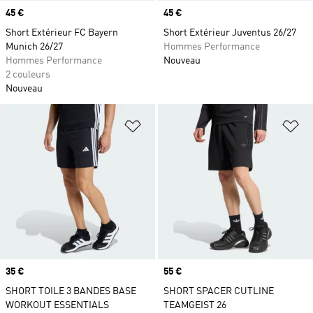
Prix
45 €
Prix
45 €
Short Extérieur FC Bayern
Short Extérieur Juventus 26/27
Munich 26/27
Hommes Performance
Hommes Performance
Nouveau
2 couleurs
Nouveau
Ajouter à la Liste de produits favor
Aj
Prix
35 €
Prix
55 €
SHORT TOILE 3 BANDES BASE
SHORT SPACER CUTLINE
WORKOUT ESSENTIALS
TEAMGEIST 26