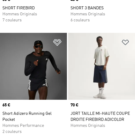
SHORT FIREBIRD
SHORT 3 BANDES
Hommes Originals
Hommes Originals
7 couleurs
6 couleurs
Ajouter à la Liste de produits favor
Aj
Prix
65 €
Prix
70 €
Short Adizero Running Gel
JORT TAILLE MI-HAUTE COUPE
Pocket
DROITE FIREBIRD ADICOLOR
Hommes Performance
Hommes Originals
2 couleurs