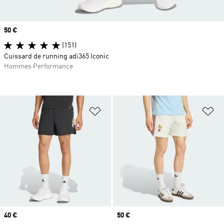
Prix
50 €
(151)
Cuissard de running adi365 Iconic
Hommes Performance
Ajouter à la Liste de produits favor
Aj
Prix
40 €
Prix
50 €