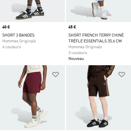
Prix
40 €
Prix
45 €
SHORT 3 BANDES
SHORT FRENCH TERRY CHINÉ
Hommes Originals
TRÈFLE ESSENTIALS 35,6 CM
6 couleurs
Hommes Originals
3 couleurs
Nouveau
Ajouter à la Liste de produits favor
Aj