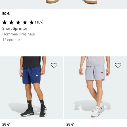
Prix
50 €
(109)
Short Sprinter
Hommes Originals
12 couleurs
Ajouter à la Liste de produits favor
Aj
Prix
28 €
Prix
28 €