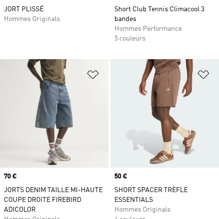
JORT PLISSÉ
Short Club Tennis Climacool 3
Hommes Originals
bandes
Hommes Performance
5 couleurs
Ajouter à la Liste de produits favor
Aj
Prix
70 €
Prix
50 €
JORTS DENIM TAILLE MI-HAUTE
SHORT SPACER TRÈFLE
COUPE DROITE FIREBIRD
ESSENTIALS
ADICOLOR
Hommes Originals