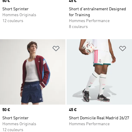
Prix
50 €
Prix
45 €
Short Sprinter
Short d'entraînement Designed
Hommes Originals
for Training
12 couleurs
Hommes Performance
8 couleurs
Ajouter à la Liste de produits favor
Aj
Prix
50 €
Prix
45 €
Short Sprinter
Short Domicile Real Madrid 26/27
Hommes Originals
Hommes Performance
12 couleurs