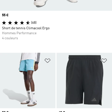
Prix
55 €
(68)
Short de tennis Climacool Ergo
Hommes Performance
4 couleurs
Ajouter à la Liste de produits favor
Aj