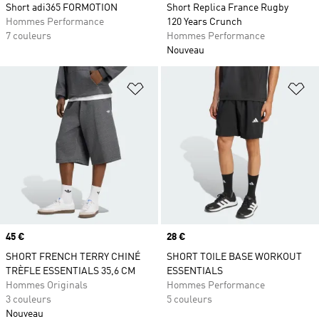
Short adi365 FORMOTION
Short Replica France Rugby
Hommes Performance
120 Years Crunch
7 couleurs
Hommes Performance
Nouveau
Ajouter à la Liste de produits favor
Aj
Prix
45 €
Prix
28 €
SHORT FRENCH TERRY CHINÉ
SHORT TOILE BASE WORKOUT
TRÈFLE ESSENTIALS 35,6 CM
ESSENTIALS
Hommes Originals
Hommes Performance
3 couleurs
5 couleurs
Nouveau