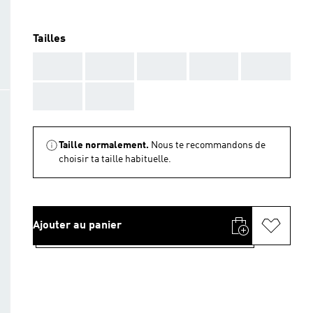
Tailles
AAA
AAA
AAA
AAA
AAA
AAA
AAA
Taille normalement.
Nous te recommandons de
choisir ta taille habituelle.
Ajouter au panier