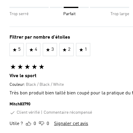
Trop serré
Parfait
Trop large
Filtrer par nombre d'étoiles
5
4
3
2
1
Vive le sport
Couleur:
Black / Black / White
Très bon produit bien taillé bien coupé pour la pratique du 
Mitch83790
Client vérifié
Commentaire récompensé
Utile ?
0
0
Signaler cet avis