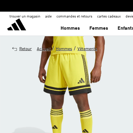
trouver un magasin
aide
commandes et retours
cartes cadeaux
dev
Hommes
Femmes
Enfant
/
/
Retour
Accueil
Hommes
Vêtements