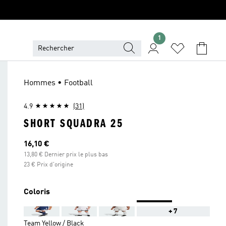
1
Hommes • Football
4.9
(31)
SHORT SQUADRA 25
Prix actuel
16,10 €
13,80 € Dernier prix le plus bas
23 € Prix d'origine
Coloris
+7
Team Yellow / Black