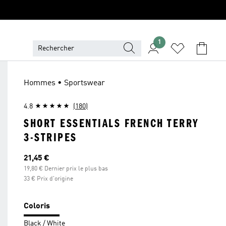
1
Hommes • Sportswear
4.8
(180)
SHORT ESSENTIALS FRENCH TERRY
3-STRIPES
Prix actuel
21,45 €
19,80 € Dernier prix le plus bas
33 € Prix d'origine
Coloris
Black / White