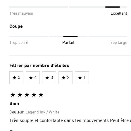
Très mauvais
Excellent
Coupe
Trop serré
Parfait
Trop large
Filtrer par nombre d'étoiles
5
4
3
2
1
Bien
Couleur:
Legend Ink / White
Très souple et con