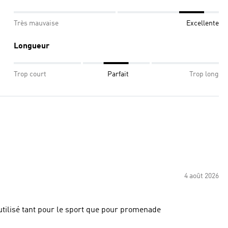
Très mauvaise
Excellente
Longueur
Trop court
Parfait
Trop long
4 août 2026
fortable dans les mouvements Peut être utilisé tant pour le sport que pour promenade