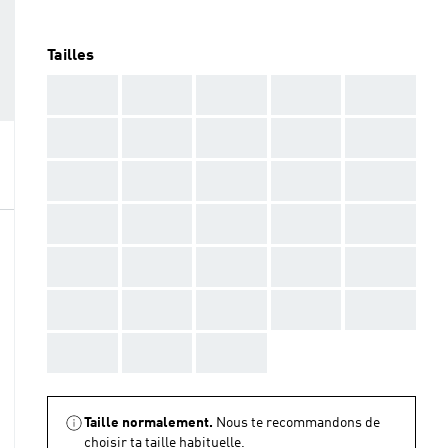
Tailles
AAA
AAA
AAA
AAA
AAA
AAA
AAA
AAA
AAA
AAA
AAA
AAA
AAA
AAA
AAA
AAA
AAA
AAA
AAA
AAA
AAA
AAA
AAA
AAA
AAA
AAA
AAA
AAA
AAA
AAA
AAA
AAA
AAA
Taille normalement.
Nous te recommandons de
choisir ta taille habituelle.