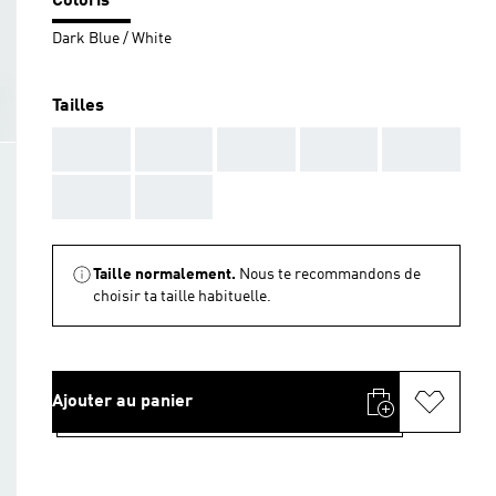
Coloris
Dark Blue / White
Tailles
AAA
AAA
AAA
AAA
AAA
AAA
AAA
Taille normalement.
Nous te recommandons de
choisir ta taille habituelle.
Ajouter au panier