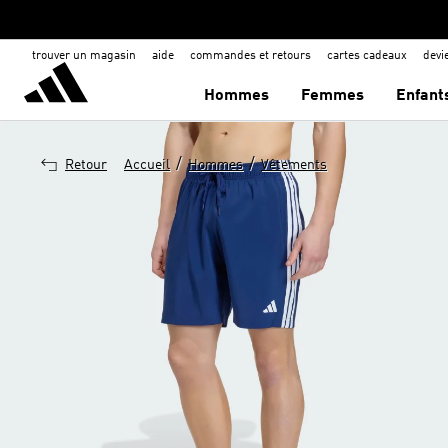
trouver un magasin
aide
commandes et retours
cartes cadeaux
dev
Hommes
Femmes
Enfant
/
/
Retour
Accueil
Hommes
Vêtements