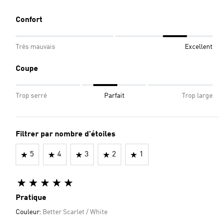
Confort
Très mauvais
Excellent
Coupe
Trop serré
Parfait
Trop large
Filtrer par nombre d'étoiles
5
4
3
2
1
Pratique
Couleur:
Better Scarlet / White