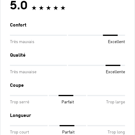
5.0
Confort
Très mauvais
Excellent
Qualité
Très mauvaise
Excellente
Coupe
Trop serré
Parfait
Trop large
Longueur
Trop court
Parfait
Trop long