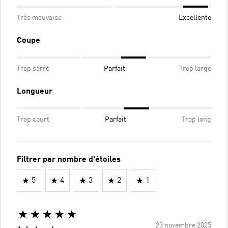
Très mauvaise
Excellente
Coupe
Trop serré
Parfait
Trop large
Longueur
Trop court
Parfait
Trop long
Filtrer par nombre d'étoiles
5
4
3
2
1
23 novembre 2025