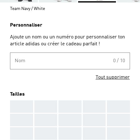
Team Navy / White
Personnaliser
Ajoute un nom ou un numéro pour personnaliser ton
article adidas ou créer le cadeau parfait !
Nom
0 / 10
Tout supprimer
Tailles
AAA
AAA
AAA
AAA
AAA
AAA
AAA
AAA
AAA
AAA
AAA
AAA
AAA
AAA
AAA