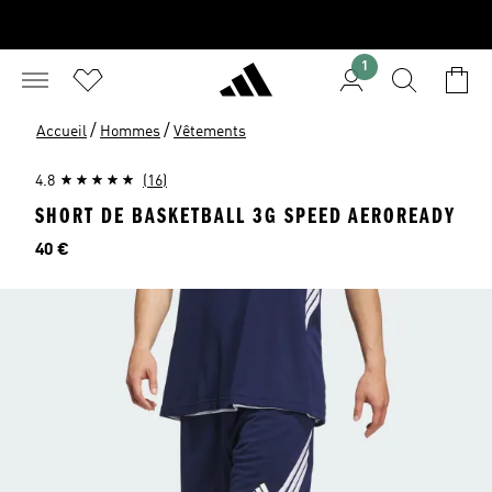
1
/
/
Accueil
Hommes
Vêtements
4.8
(16)
SHORT DE BASKETBALL 3G SPEED AEROREADY
Prix
40 €