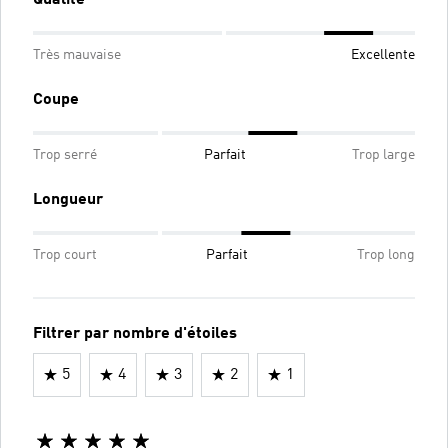
Très mauvaise
Excellente
Coupe
Trop serré
Parfait
Trop large
Longueur
Trop court
Parfait
Trop long
Filtrer par nombre d'étoiles
5
4
3
2
1