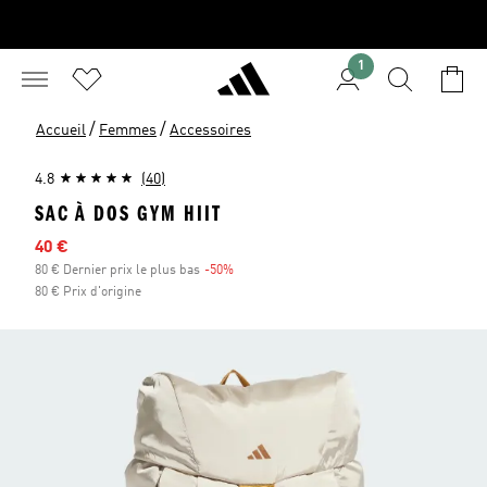
1
/
/
Accueil
Femmes
Accessoires
4.8
(40)
SAC À DOS GYM HIIT
Prix en promo
40 €
80 € Dernier prix le plus bas
-50%
Réduction
80 € Prix d'origine