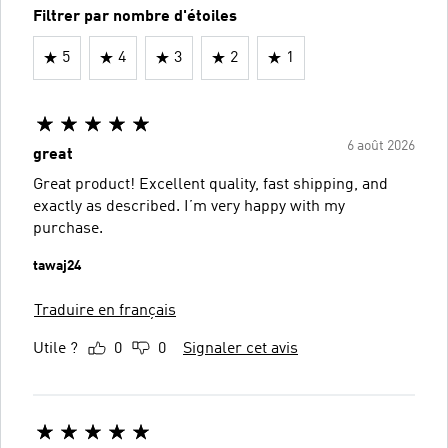
Filtrer par nombre d'étoiles
5
4
3
2
1
6 août 2026
great
Great product! Excellent quality, fast shipping, and
exactly as described. I’m very happy with my
purchase.
tawaj24
Traduire en français
Utile ?
0
0
Signaler cet avis