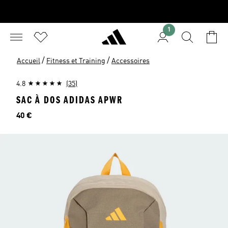
1
/
/
Accueil
Fitness et Training
Accessoires
4.8
(35)
SAC À DOS ADIDAS APWR
Prix
40 €