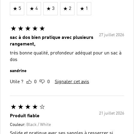
5
4
3
2
1
27 juillet 2026
sac à dos bien pratique avec plusieurs
rangement,
très bonne qualité, profondeur adéquat pour un sac à
dos
sandrine
Utile ?
0
0
Signaler cet avis
21 juillet 2026
Produit fiable
Couleur:
Black / White
Solide et pratique avec ses sangles à resserrer si