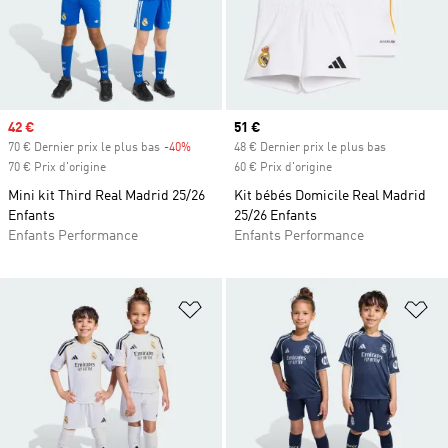
Prix soldé
42 €
Prix actuel
51 €
70 € Dernier prix le plus bas
-40%
Rabais
48 € Dernier prix le plus bas
70 € Prix d'origine
60 € Prix d'origine
Mini kit Third Real Madrid 25/26
Kit bébés Domicile Real Madrid
Enfants
25/26 Enfants
Enfants Performance
Enfants Performance
Ajouter à la Liste de produits favor
Aj