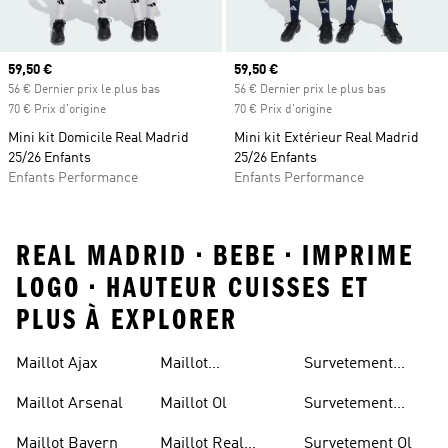
Prix actuel
59,50 €
Prix actuel
59,50 €
56 € Dernier prix le plus bas
56 € Dernier prix le plus bas
70 € Prix d'origine
70 € Prix d'origine
Mini kit Domicile Real Madrid
Mini kit Extérieur Real Madrid
25/26 Enfants
25/26 Enfants
Enfants Performance
Enfants Performance
REAL MADRID • BEBE • IMPRIME
LOGO • HAUTEUR CUISSES ET
PLUS À EXPLORER
Maillot Ajax
Maillot
Survetement
Manchester
Juventus
Maillot Arsenal
Maillot Ol
Survetement
United
Manchester
Maillot Bayern
Maillot Real
Survetement Ol