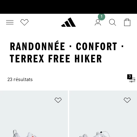
1
RANDONNÉE · CONFORT ·
TERREX FREE HIKER
3
23 résultats
Ajouter à la Liste de produits favor
Aj