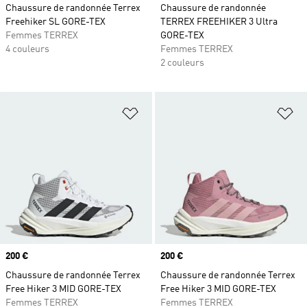
Chaussure de randonnée Terrex
Chaussure de randonnée
Freehiker SL GORE-TEX
TERREX FREEHIKER 3 Ultra
Femmes TERREX
GORE-TEX
4 couleurs
Femmes TERREX
2 couleurs
Ajouter à la Liste de produits favor
Aj
Prix
200 €
Prix
200 €
Chaussure de randonnée Terrex
Chaussure de randonnée Terrex
Free Hiker 3 MID GORE-TEX
Free Hiker 3 MID GORE-TEX
Femmes TERREX
Femmes TERREX