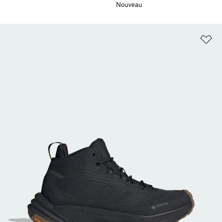
Nouveau
Aj