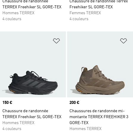
Chaussure de randonnée
Chaussure de randonnée Terrex
TERREX Freehiker SL GORE-TEX
Freehiker SL GORE-TEX
Hommes TERREX
Femmes TERREX
4 couleurs
4 couleurs
Ajouter à la Liste de produits favor
Aj
Prix
150 €
Prix
200 €
Chaussure de randonnée
Chaussures de randonnée mi-
TERREX Freehiker SL GORE-TEX
montante TERREX FREEHIKER 3
Hommes TERREX
GORE-TEX
4 couleurs
Hommes TERREX