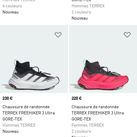
Hommes TERREX
GORE-TEX
4 couleurs
Hommes TERREX
Nouveau
2 couleurs
Nouveau
Ajouter à la Liste de produits favor
Aj
Prix
230 €
Prix
220 €
Chaussure de randonnée
Chaussure de randonnée
TERREX FREEHIKER 3 Ultra
TERREX FREEHIKER 3 Ultra
GORE-TEX
GORE-TEX
Hommes TERREX
Femmes TERREX
Nouveau
2 couleurs