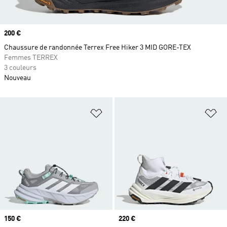
Prix
200 €
Chaussure de randonnée Terrex Free Hiker 3 MID GORE-TEX
Femmes TERREX
3 couleurs
Nouveau
Ajouter à la Liste de produits favor
Aj
Prix
150 €
Prix
220 €