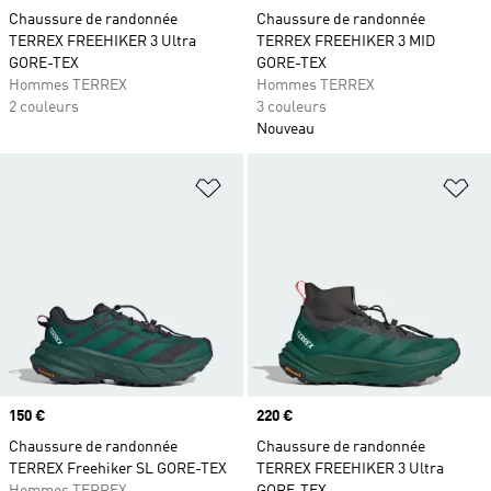
Chaussure de randonnée
Chaussure de randonnée
TERREX FREEHIKER 3 Ultra
TERREX FREEHIKER 3 MID
GORE-TEX
GORE-TEX
Hommes TERREX
Hommes TERREX
2 couleurs
3 couleurs
Nouveau
Ajouter à la Liste de produits favor
Aj
Prix
150 €
Prix
220 €
Chaussure de randonnée
Chaussure de randonnée
TERREX Freehiker SL GORE-TEX
TERREX FREEHIKER 3 Ultra