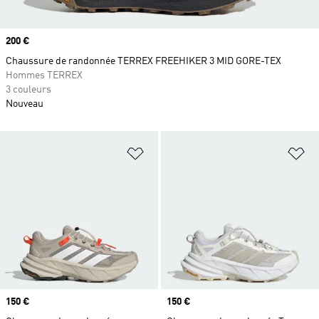
Prix
200 €
Chaussure de randonnée TERREX FREEHIKER 3 MID GORE-TEX
Hommes TERREX
3 couleurs
Nouveau
Ajouter à la Liste de produits favor
Aj
Prix
150 €
Prix
150 €