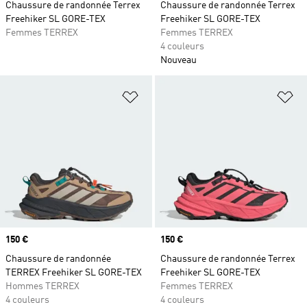
Chaussure de randonnée Terrex
Chaussure de randonnée Terrex
Freehiker SL GORE-TEX
Freehiker SL GORE-TEX
Femmes TERREX
Femmes TERREX
4 couleurs
Nouveau
Ajouter à la Liste de produits favor
Aj
Prix
150 €
Prix
150 €
Chaussure de randonnée
Chaussure de randonnée Terrex
TERREX Freehiker SL GORE-TEX
Freehiker SL GORE-TEX
Hommes TERREX
Femmes TERREX
4 couleurs
4 couleurs