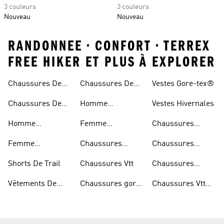
3 couleurs
3 couleurs
Nouveau
Nouveau
RANDONNEE • CONFORT • TERREX
FREE HIKER ET PLUS À EXPLORER
Chaussures De
Chaussures De
Vestes Gore-tex®
Trail
Randonnée
Chaussures De
Homme
Vestes Hivernales
Trail
Chaussures
Homme
Femme
Chaussures
Imperméables
Randonnée
Chaussures De
Chaussures
Outdoor
Femme
Chaussures
Chaussures
Trail
Randonnée
Chaussures De
D'escalade
Noires De Trail
Shorts De Trail
Chaussures Vtt
Chaussures
Trail
Noires De
Vêtements De
Chaussures gore-
Chaussures Vtt
Randonnée
Randonnée
tex®
Femmes