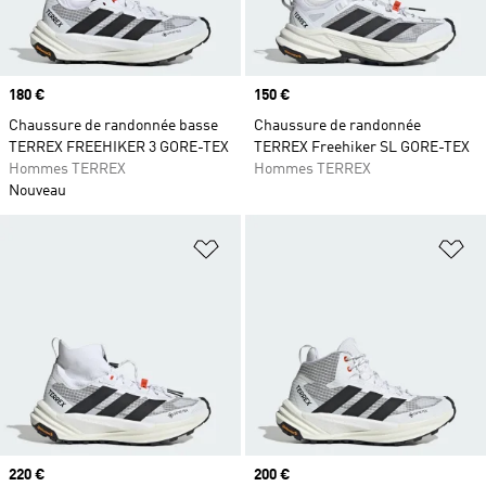
Prix
180 €
Prix
150 €
Chaussure de randonnée basse
Chaussure de randonnée
TERREX FREEHIKER 3 GORE-TEX
TERREX Freehiker SL GORE-TEX
Hommes TERREX
Hommes TERREX
Nouveau
Ajouter à la Liste de produits favor
Aj
Prix
220 €
Prix
200 €