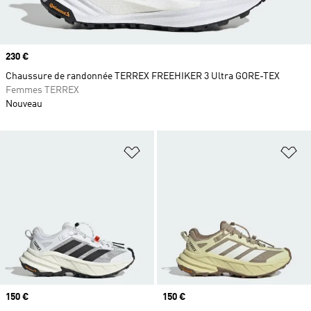
Prix
230 €
Chaussure de randonnée TERREX FREEHIKER 3 Ultra GORE-TEX
Femmes TERREX
Nouveau
Ajouter à la Liste de produits favor
Aj
Prix
150 €
Prix
150 €