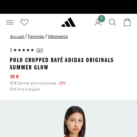
1
/
/
Accueil
Femmes
Vêtements
5
(31)
POLO CROPPED RAYÉ ADIDAS ORIGINALS
SUMMER GLOW
Prix en promo
35 €
50 € Dernier prix le plus bas
-30%
Réduction
50 € Prix d'origine