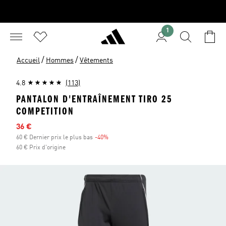
1
/
/
Accueil
Hommes
Vêtements
4.8
(113)
PANTALON D'ENTRAÎNEMENT TIRO 25
COMPETITION
Prix en promo
36 €
60 € Dernier prix le plus bas
-40%
Réduction
60 € Prix d'origine