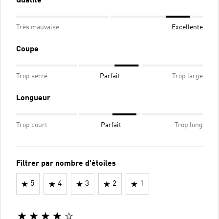
Qualité
Très mauvaise
Excellente
Coupe
Trop serré
Parfait
Trop large
Longueur
Trop court
Parfait
Trop long
Filtrer par nombre d'étoiles
5
4
3
2
1