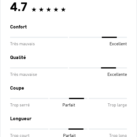
4.7
Confort
Très mauvais
Excellent
Qualité
Très mauvaise
Excellente
Coupe
Trop serré
Parfait
Trop large
Longueur
Trop court
Parfait
Trop long