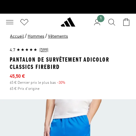
1
/
/
Accueil
Hommes
Vêtements
4.7
(599)
PANTALON DE SURVÊTEMENT ADICOLOR
CLASSICS FIREBIRD
Prix en promo
45,50 €
65 € Dernier prix le plus bas
-30%
Réduction
65 € Prix d'origine